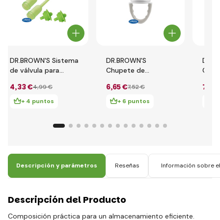
DR.BROWN'S Sistema
DR.BROWN'S
DR.B
de válvula para
Chupete de
Chup
botellas Option+
alimentación
alime
4
,33 €
6
,65 €
7
,38
4
,99 €
7
,52 €
estrechas 250 ml 2
FreshFirsts gris
Fresh
uds.
turq
+ 4 puntos
+ 6 puntos
+
Descripción y parámetros
Reseñas
Información sobre el
Descripción del Producto
Composición práctica para un almacenamiento eficiente.