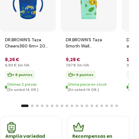
DR.BROWN'S Taza
DR.BROWN'S Taza
DR.BR
Cheers360 6m+ 200
Smoth Wall
antic
ml azul
Cheers360 9m+ 300
cuell
ml turquesa
vidrio
8
,26 €
9
,28 €
11
,8
6
,83 €
Sin IVA
7
,67 €
Sin IVA
9
,80 €
+ 8 puntos
+ 9 puntos
+ 
Últimas 2 piezas
Última pieza en stock
Últim
(En usted 14.08.)
(En usted 14.08.)
(En u
Amplia variedad
Recompensas en