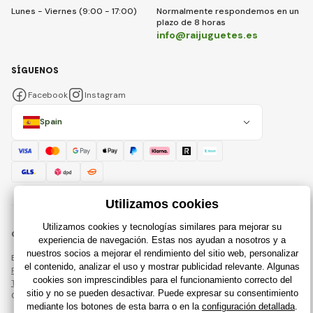
Lunes - Viernes (9:00 - 17:00)
Normalmente respondemos en un
plazo de 8 horas
info@raijuguetes.es
SÍGUENOS
Facebook
Instagram
Spain
© 2018 - 2026 Raijuguetes.es, Todos los derechos reservados
Esta página está protegida por reCAPTCHA y se aplican
Política de privacidad
compañías de Google y su
Términos y condiciones
.
Creación de tiendas en línea eficientes desde
RIESENIA