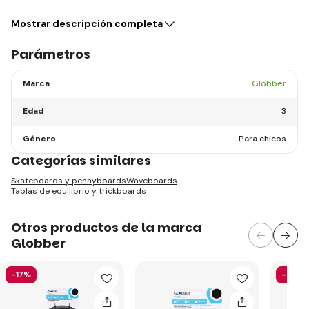
¡Aprende…
Mostrar descripción completa
Parámetros
Marca
Globber
Edad
3
Género
Para chicos
Categorías similares
Skateboards y pennyboards
Waveboards
Tablas de equilibrio y trickboards
Otros productos de la marca
Globber
-17%
-58%