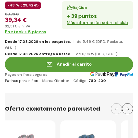
-43 % (
29
,42 €
)
RajClub
68
,76 €
+ 39 puntos
39
,34 €
Más información sobre el club
32
,51 €
Sin IVA
En stock > 5 piezas
Desde 17.08.2026 en los paquetes.
de 5
,49 €
(DPD, Packeta,
GLS...)
Desde 17.08.2026 entrega a usted
de 6
,99 €
(DPD, GLS...)
Añadir al carrito
Pagos en línea seguros
Patines para niños
Marca
Globber
Código:
780-200
Oferta exactamente para usted