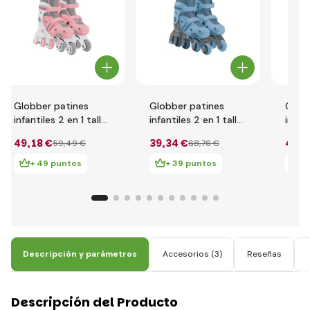
Globber patines
Globber patines
Globb
infantiles 2 en 1 talla
infantiles 2 en 1 talla
infant
26-29 Pastel Pink -
30-33 Blueberry -
30-33
49
,18 €
39
,34 €
49
,1
59
,49 €
68
,76 €
White
Ash Blue
Whit
+ 49 puntos
+ 39 puntos
+
Descripción y parámetros
Accesorios
(3)
Reseñas
Descripción del Producto