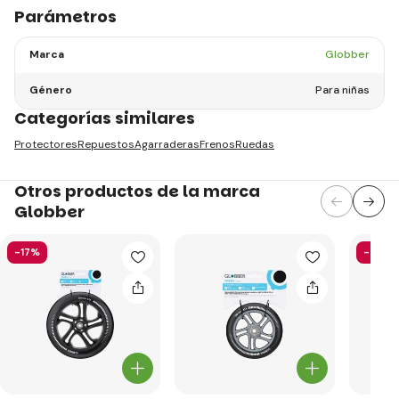
Parámetros
Marca
Globber
Género
Para niñas
Categorías similares
Protectores
Repuestos
Agarraderas
Frenos
Ruedas
Otros productos de la marca
Globber
-17%
-58%