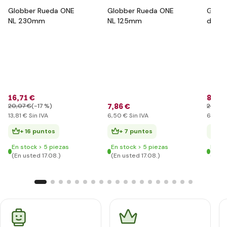
Globber Rueda ONE
Globber Rueda ONE
Globb
NL 230mm
NL 125mm
de pr
junior
pink
16
,71 €
8
,35 
7
,86 €
20
,07 €
(-17 %)
20
,07 
13
,81 €
Sin IVA
6
,50 €
Sin IVA
6
,90 €
+ 16 puntos
+ 7 puntos
+ 
En stock > 5 piezas
En stock > 5 piezas
En st
(En usted 17.08.)
(En usted 17.08.)
(En u