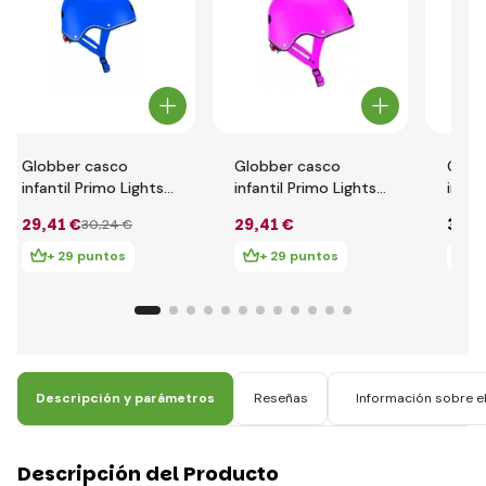
Globber casco
Globber casco
Glob
infantil Primo Lights
infantil Primo Lights
infan
XS/S ( 48-53CM )
XS/S ( 48-53CM )
XXS/
29
,41 €
29
,41 €
34
,3
30
,24 €
Azul Marino
Fucsia
Deep
+ 29 puntos
+ 29 puntos
+
Descripción y parámetros
Reseñas
Información sobre el
Descripción del Producto