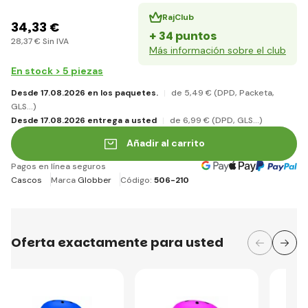
RajClub
34
,33 €
+ 34 puntos
28
,37 €
Sin IVA
Más información sobre el club
En stock > 5 piezas
Desde 17.08.2026 en los paquetes.
de 5
,49 €
(DPD, Packeta,
GLS...)
Desde 17.08.2026 entrega a usted
de 6
,99 €
(DPD, GLS...)
Añadir al carrito
Pagos en línea seguros
Cascos
Marca
Globber
Código:
506-210
Oferta exactamente para usted