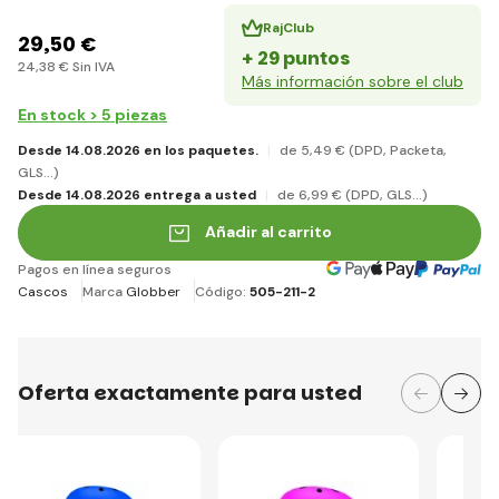
RajClub
29
,50 €
+ 29 puntos
24
,38 €
Sin IVA
Más información sobre el club
En stock > 5 piezas
Desde 14.08.2026 en los paquetes.
de 5
,49 €
(DPD, Packeta,
GLS...)
Desde 14.08.2026 entrega a usted
de 6
,99 €
(DPD, GLS...)
Añadir al carrito
Pagos en línea seguros
Cascos
Marca
Globber
Código:
505-211-2
Oferta exactamente para usted