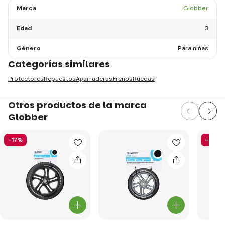
Marca
Globber
Edad
3
Género
Para niñas
Categorías similares
Protectores
Repuestos
Agarraderas
Frenos
Ruedas
Otros productos de la marca
Globber
-17%
-58%