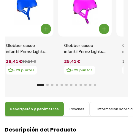
Globber casco
Globber casco
Glob
infantil Primo Lights
infantil Primo Lights
infan
XS/S ( 48-53CM )
XS/S ( 48-53CM )
XXS/
29
,41 €
29
,41 €
34
,3
30
,24 €
Azul Marino
Fucsia
Deep
+ 29 puntos
+ 29 puntos
+
Descripción y parámetros
Reseñas
Información sobre el
Descripción del Producto