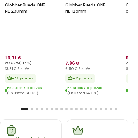
Globber Rueda ONE
Globber Rueda ONE
Globb
NL 230mm
NL 125mm
de pr
junior
pink
16
,71 €
8
,35 
7
,86 €
20
,07 €
(-17 %)
20
,07 
13
,81 €
Sin IVA
6
,50 €
Sin IVA
6
,90 €
+ 16 puntos
+ 7 puntos
+ 
En stock > 5 piezas
En stock > 5 piezas
En st
(En usted 14.08.)
(En usted 14.08.)
(En u