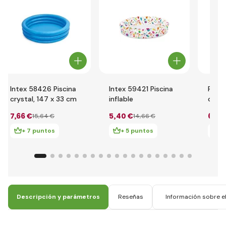
Intex 58426 Piscina
Intex 59421 Piscina
Pisci
crystal, 147 x 33 cm
inflable
con p
x 25
7
,66 €
5
,40 €
6
,38
15
,64 €
14
,66 €
+ 7 puntos
+ 5 puntos
+
Descripción y parámetros
Reseñas
Información sobre el