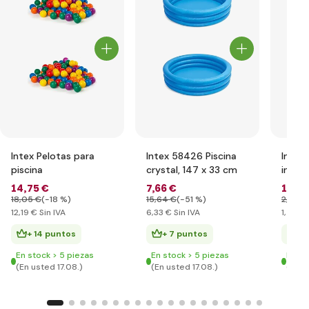
Intex Pelotas para
Intex 58426 Piscina
Intex
piscina
crystal, 147 x 33 cm
inflab
14
,75 €
7
,66 €
1
,76 
18
,05 €
(-18 %)
15
,64 €
(-51 %)
2
,92 €
12
,19 €
Sin IVA
6
,33 €
Sin IVA
1
,46 €
+ 14 puntos
+ 7 puntos
+ 
En stock > 5 piezas
En stock > 5 piezas
En st
(En usted 17.08.)
(En usted 17.08.)
(En u