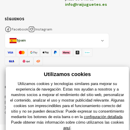
info@raijuguetes.es
SÍGUENOS
Facebook
Instagram
Spain
© 2018 - 2026 Raijuguetes.es, Todos los derechos reservados
Esta página está protegida por reCAPTCHA y se aplican
Política de privacidad
compañías de Google y su
Términos y condiciones
.
Creación de tiendas en línea eficientes desde
RIESENIA