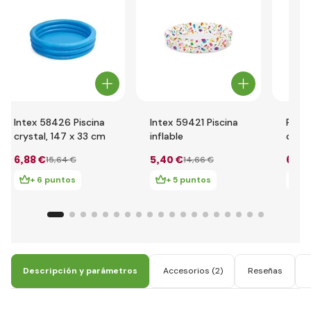
Intex 58426 Piscina
Intex 59421 Piscina
Pisci
crystal, 147 x 33 cm
inflable
con p
x 25
6
,88 €
5
,40 €
6
,38
15
,64 €
14
,66 €
+ 6 puntos
+ 5 puntos
+
Descripción y parámetros
Accesorios
(2)
Reseñas