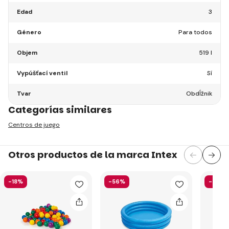
Edad
3
Género
Para todos
Objem
519 l
Vypúšťací ventil
Sí
Tvar
Obdĺžnik
Categorías similares
Centros de juego
Otros productos de la marca Intex
-18%
-56%
-43%