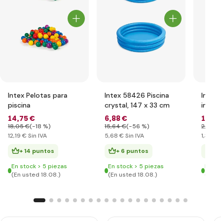
Intex Pelotas para
Intex 58426 Piscina
Intex
piscina
crystal, 147 x 33 cm
inflab
14
,75 €
6
,88 €
1
,66 
18
,05 €
(-18 %)
15
,64 €
(-56 %)
2
,92 €
12
,19 €
Sin IVA
5
,68 €
Sin IVA
1
,37 €
S
+ 14 puntos
+ 6 puntos
+ 
En stock > 5 piezas
En stock > 5 piezas
En st
(En usted 18.08.)
(En usted 18.08.)
(En u