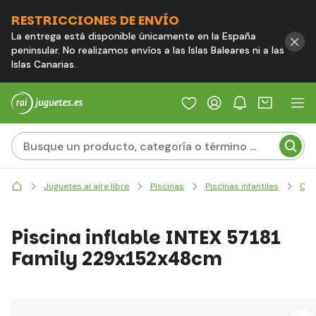
RESTRICCIONES DE ENVÍO
La entrega está disponible únicamente en la España
peninsular. No realizamos envíos a las Islas Baleares ni a las
Islas Canarias.
Juguetes al aire libre
Piscinas
Piscinas infantiles
Clá
Piscina inflable INTEX 57181
Family 229x152x48cm