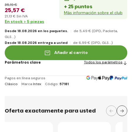
35
,19 €
+ 25 puntos
25
,57 €
Más información sobre el club
21
,13 €
Sin IVA
En stock > 5 piezas
Desde 18.08.2026 en los paquetes.
de 5
,49 €
(DPD, Packeta,
GLS...)
Desde 18.08.2026 entrega a usted
de 6
,99 €
(DPD, GLS...)
Añadir al carrito
Parámetros clave
Todos los parámetros
Pagos en línea seguros
Clásico
Marca
Intex
Código:
57181
Oferta exactamente para usted