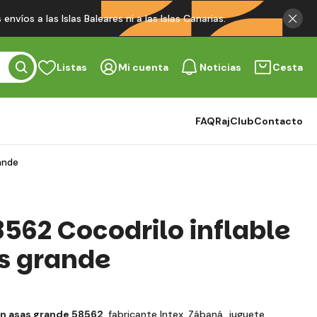
víos a las Islas Baleares ni a las Islas Canarias.
Listas
Mi cuenta
Noticias
Cesta
FAQ
RajClub
Contacto
rande
8562 Cocodrilo inflable
s grande
on asas grande 58562
, fabricante Intex. Zábaná juguete