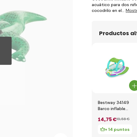
acuático para dos niñ
cocodrilo en el…
Mostr
Productos a
Bestway 34149
Barco inflable
infantil nave
14
,75 €
19
,58 €
espacial con toldo
solar 107 x 112 cm
+ 14 puntos