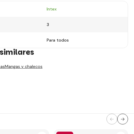
Intex
3
Para todos
similares
as
Mangas y chalecos