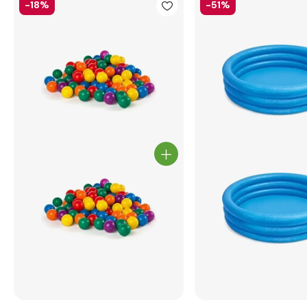
-18%
-51%