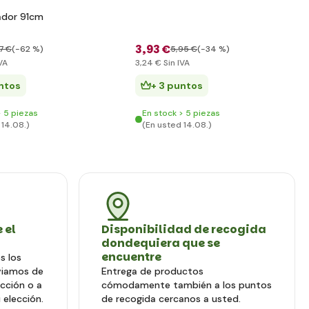
tador 91cm
3
,93 €
77 €
(-62 %)
5
,95 €
(-34 %)
VA
3
,24 €
Sin IVA
ntos
+ 3 puntos
> 5 piezas
En stock > 5 piezas
 14.08.)
(En usted 14.08.)
 el
Disponibilidad de recogida
dondequiera que se
encuentre
s los
viamos de
Entrega de productos
ección o a
cómodamente también a los puntos
 elección.
de recogida cercanos a usted.