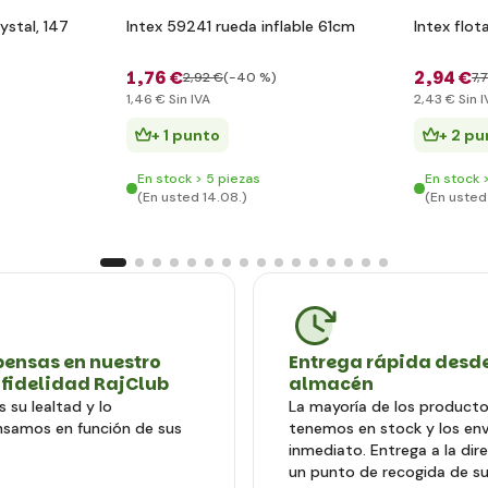
ystal, 147
Intex 59241 rueda inflable 61cm
Intex flo
1
,76 €
2
,94 €
2
,92 €
(-40 %)
7
,
1
,46 €
Sin IVA
2
,43 €
Sin I
+ 1 punto
+ 2 pu
En stock > 5 piezas
En stock 
(En usted 14.08.)
(En usted
ensas en nuestro
Entrega rápida desde
 fidelidad RajClub
almacén
 su lealtad y lo
La mayoría de los producto
samos en función de sus
tenemos en stock y los en
inmediato. Entrega a la dir
un punto de recogida de su