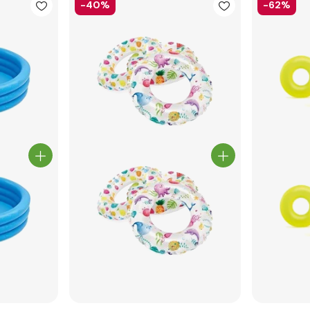
-40%
-62%