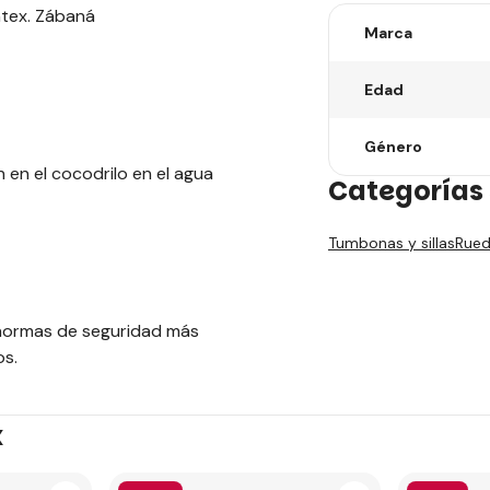
Intex. Zábaná
Marca
Edad
Género
 en el cocodrilo en el agua
Categorías 
Tumbonas y sillas
Rued
s normas de seguridad más
os.
x