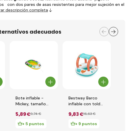
os con dos pares de asas resistentes para mejor sujeción en el
ar descripción completa
lternativos adecuados
Bote inflable -
Bestway Barco
Best
Mickey, tamaño
inflable con toldo,
infla
102 x 69 cm
84x67 cm
1,83 
5
,89 €
9
,83 €
5
,8
9
,74 €
16
,63 €
+ 5 puntos
+ 9 puntos
+