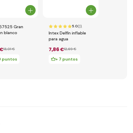
5.0
(1)
 57525 Gran
INTEX 5755
ón blanco
marina infla
Intex Delfín inflable
para agua
 €
7
,86 €
15
,73 €
13
,01 €
12
,69 €
22
,
9 puntos
+ 7 puntos
+ 15 pu
s