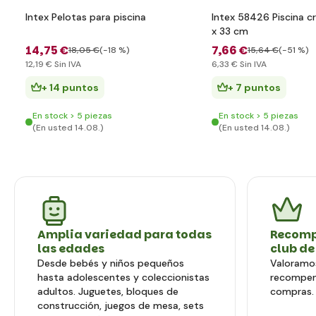
Intex Pelotas para piscina
Intex 58426 Piscina cr
x 33 cm
14
,75 €
7
,66 €
18
,05 €
(-18 %)
15
,64 €
(-51 %)
12
,19 €
Sin IVA
6
,33 €
Sin IVA
+ 14 puntos
+ 7 puntos
En stock > 5 piezas
En stock > 5 piezas
(En usted 14.08.)
(En usted 14.08.)
Amplia variedad para todas
Recomp
las edades
club de
Desde bebés y niños pequeños
Valoramos
hasta adolescentes y coleccionistas
recompen
adultos. Juguetes, bloques de
compras.
construcción, juegos de mesa, sets