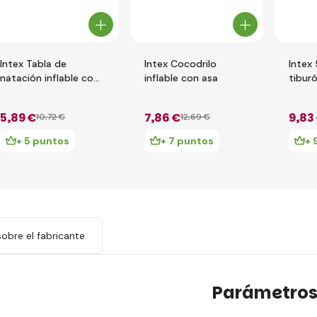
Intex Tabla de
Intex Cocodrilo
Intex
natación inflable con
inflable con asa
tibur
asas 112 x 62 cm
5
,89 €
7
,86 €
9
,83
10
,72 €
12
,69 €
+ 5 puntos
+ 7 puntos
+ 
obre el fabricante
Parámetro