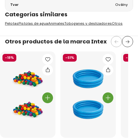
Tvar
Oválny
Categorías similares
Pelotas
Pistolas de agua
Animales
Toboganes y deslizadores
Otros
Otros productos de la marca Intex
-18%
-51%
-40%