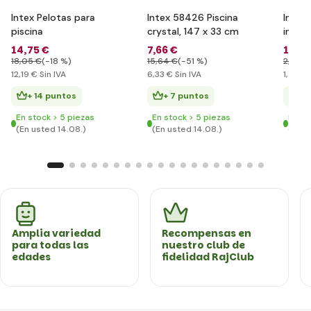
Intex Pelotas para
Intex 58426 Piscina
Intex
piscina
crystal, 147 x 33 cm
inflab
14
,75 €
7
,66 €
1
,76 
18
,05 €
(-18 %)
15
,64 €
(-51 %)
2
,92 €
12
,19 €
Sin IVA
6
,33 €
Sin IVA
1
,46 €
+ 14 puntos
+ 7 puntos
+ 
En stock > 5 piezas
En stock > 5 piezas
En st
(En usted 14.08.)
(En usted 14.08.)
(En u
Amplia variedad
Recompensas en
para todas las
nuestro club de
edades
fidelidad RajClub