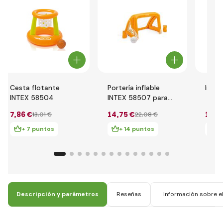
Cesta flotante
Portería inflable
Intex
INTEX 58504
INTEX 58507 para
piscina
7
,86 €
14
,75 €
1
,76
13
,01 €
22
,08 €
+ 7 puntos
+ 14 puntos
+ 
Descripción y parámetros
Reseñas
Información sobre el