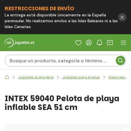
RESTRICCIONES DE ENVÍO
La entrega está disponible únicamente en la España
peninsular. No realizamos envíos a las Islas Baleares ni a las
Islas Canarias.
Juguetes al aire libre
Juguetes para el agua
Deportes ac
INTEX 59040 Pelota de playa
inflable SEA 51 cm