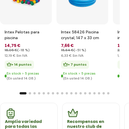
Intex Pelotas para
Intex 58426 Piscina
Intex
piscina
crystal, 147 x 33 cm
inflab
14
,75 €
7
,66 €
1
,76 
18
,05 €
(-18 %)
15
,64 €
(-51 %)
2
,92 €
12
,19 €
Sin IVA
6
,33 €
Sin IVA
1
,46 €
+ 14 puntos
+ 7 puntos
+ 
En stock > 5 piezas
En stock > 5 piezas
En st
(En usted 14.08.)
(En usted 14.08.)
(En u
Amplia variedad
Recompensas en
para todas las
nuestro club de