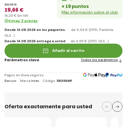
30
,15 €
+ 19 puntos
19
,66 €
Más información sobre el club
16
,25 €
Sin IVA
Últimas 3 piezas
Desde 14.08.2026 en los paquetes.
de 5
,49 €
(DPD, Packeta,
GLS...)
Desde 14.08.2026 entrega a usted
de 6
,99 €
(DPD, GLS...)
Añadir al carrito
Parámetros clave
Todos los parámetros
Pagos en línea seguros
Barcos
Marca
Intex
Código:
58356NP
Oferta exactamente para usted