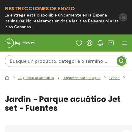
RESTRICCIONES DE ENVÍO
La entrega está disponible únicamente en la España
peninsular. No realizamos envíos a las Islas Baleares ni a las
Islas Canarias.
J
Juguetes al aire libre
Juguetes para el agua
Otros
Jardín - Parque acuático Jet
set - Fuentes