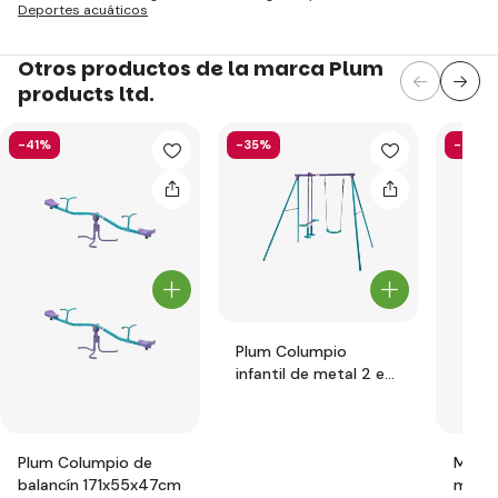
Deportes acuáticos
Otros productos de la marca Plum
products ltd.
-41%
-35%
-51%
Plum Columpio
infantil de metal 2 en
1, 210x178x183cm
Plum Columpio de
Mesa 
balancín 171x55x47cm
mader