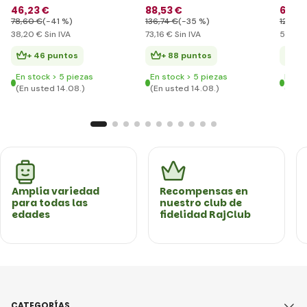
46
,23 €
88
,53 €
61
,9
78
,60 €
(-41 %)
136
,74 €
(-35 %)
126
,90
38
,20 €
Sin IVA
73
,16 €
Sin IVA
51
,21 €
+ 46 puntos
+ 88 puntos
+ 
En stock > 5 piezas
En stock > 5 piezas
En st
(En usted 14.08.)
(En usted 14.08.)
(En u
Amplia variedad
Recompensas en
para todas las
nuestro club de
edades
fidelidad RajClub
CATEGORÍAS