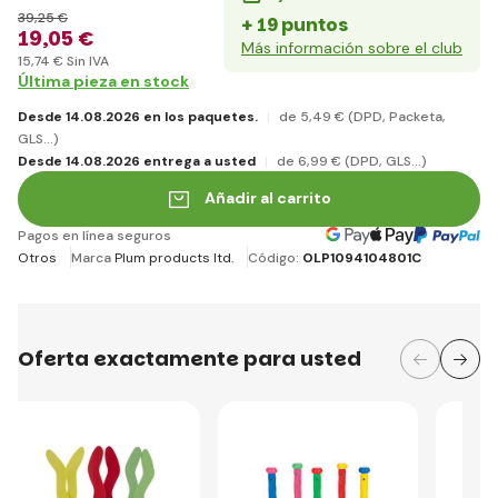
39
,25 €
+ 19 puntos
19
,05 €
Más información sobre el club
15
,74 €
Sin IVA
Última pieza en stock
Desde 14.08.2026 en los paquetes.
de 5
,49 €
(DPD, Packeta,
GLS...)
Desde 14.08.2026 entrega a usted
de 6
,99 €
(DPD, GLS...)
Añadir al carrito
Pagos en línea seguros
Otros
Marca
Plum products ltd.
Código:
OLP1094104801C
Oferta exactamente para usted