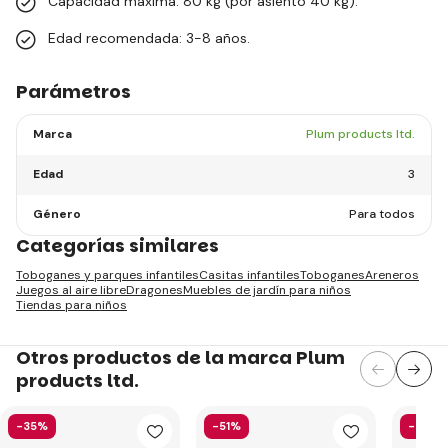
Capacidad máxima: 80 kg (por asiento 40 kg).
Edad recomendada: 3-8 años.
Parámetros
Marca
Plum products ltd.
Edad
3
Género
Para todos
Categorías similares
Toboganes y parques infantiles
Casitas infantiles
Toboganes
Areneros
Juegos al aire libre
Dragones
Muebles de jardín para niños
Tiendas para niños
Otros productos de la marca Plum
products ltd.
-35%
-51%
-35%