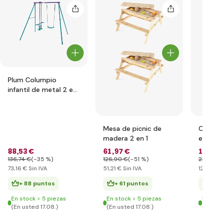
Plum Columpio
infantil de metal 2 en
1, 210x178x183cm
Mesa de picnic de
Colum
madera 2 en 1
estru
boquil
88
,53 €
61
,97 €
147
,
niebla
136
,74 €
(-35 %)
126
,90 €
(-51 %)
225
,28
73
,16 €
Sin IVA
51
,21 €
Sin IVA
121
,94
+ 88 puntos
+ 61 puntos
+ 
En stock > 5 piezas
En stock > 5 piezas
Últim
(En usted 17.08.)
(En usted 17.08.)
(En u