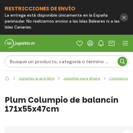
RESTRICCIONES DE ENVÍO
La entrega está disponible únicamente en la España
peninsular. No realizamos envíos a las Islas Baleares ni a las
Islas Canarias.
Juguetes al aire libre
Juguetes para afuera
Columpios y 
Plum Columpio de balancín
171x55x47cm