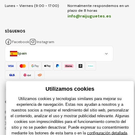
Lunes - Viernes (9:00 - 17:00)
Normalmente respondemos en un
plazo de 8 horas
info@raijuguetes.es
SÍGUENOS
Facebook
Instagram
Spain
© 2018 - 2026 Raijuguetes.es, Todos los derechos reservados
Esta página está protegida por reCAPTCHA y se aplican
Política de privacidad
compañías de Google y su
Términos y condiciones
.
Creación de tiendas en línea eficientes desde
RIESENIA