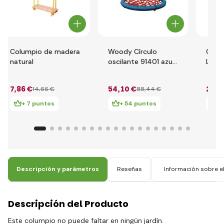
Columpio de madera
Woody Círculo
Cabal
natural
oscilante 91401 azul
Littl
85 cm
azul
7
,86 €
54
,10 €
28
,6
14
,66 €
88
,44 €
+ 7 puntos
+ 54 puntos
+
Descripción y parámetros
Reseñas
Información sobre el
Descripción del Producto
Este columpio no puede faltar en ningún jardín.