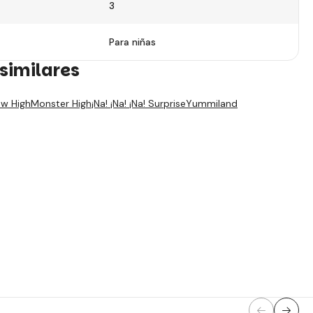
3
Para niñas
similares
w High
Monster High
¡Na! ¡Na! ¡Na! Surprise
Yummiland