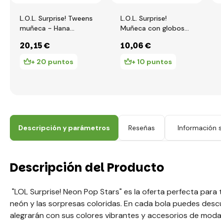
L.O.L. Surprise! Tweens
L.O.L. Surprise!
muñeca - Hana
Muñeca con globos
Groove
de agua, PDQ
20
,15 €
10
,06 €
+ 20 puntos
+ 10 puntos
Descripción y parámetros
Reseñas
Información s
Descripción del Producto
"LOL Surprise! Neon Pop Stars" es la oferta perfecta para t
neón y las sorpresas coloridas. En cada bola puedes des
alegrarán con sus colores vibrantes y accesorios de moda. 