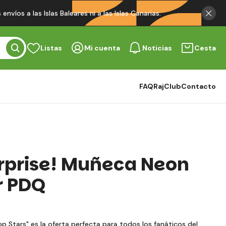
víos a las Islas Baleares ni a las Islas Canarias.
Listas
Mi cuenta
Noticias
Cesta
FAQ
RajClub
Contacto
Surprise! Muñeca Neon
r PDQ
p Stars" es la oferta perfecta para todos los fanáticos del