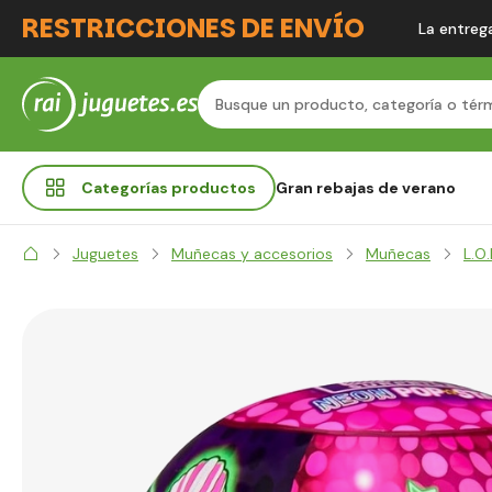
RESTRICCIONES DE ENVÍO
La entrega
Categorías
productos
Gran rebajas de verano
Juguetes
Muñecas y accesorios
Muñecas
L.O.