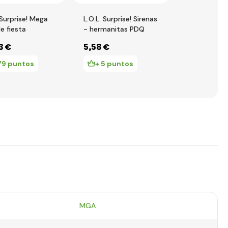
 Surprise! Mega
L.O.L. Surprise! Sirenas
L.O.L. Surpri
e fiesta
- hermanitas PDQ
Muñeca de i
PDQ
3 €
5
,58 €
12
,98 €
79 puntos
+ 5 puntos
+ 12 pu
s
MGA