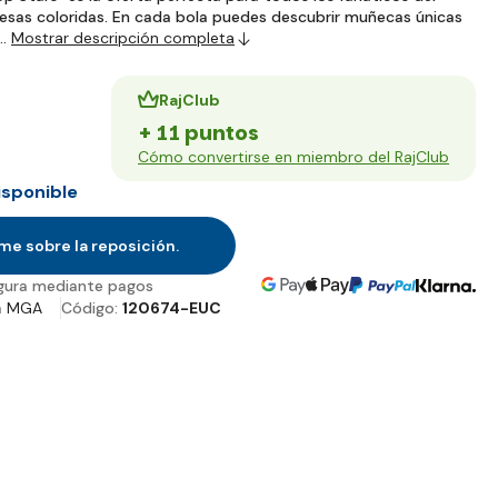
presas coloridas. En cada bola puedes descubrir muñecas únicas
s…
Mostrar descripción completa
RajClub
+ 11 puntos
Cómo convertirse en miembro del RajClub
isponible
me sobre la reposición.
gura mediante pagos
a
MGA
Código:
120674-EUC