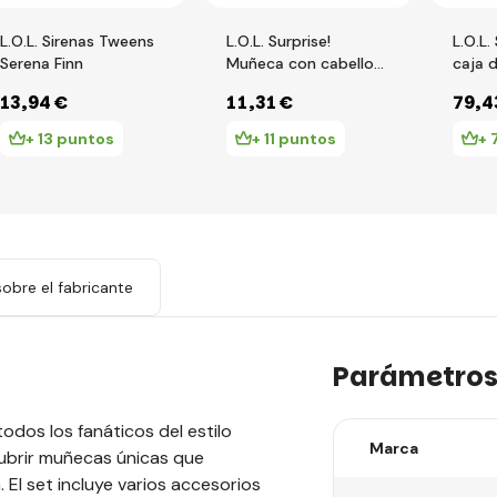
L.O.L. Sirenas Tweens
L.O.L. Surprise!
L.O.L.
Serena Finn
Muñeca con cabello
caja d
de cuentas, PDQ
13
,94 €
11
,31 €
79
,4
+ 13 puntos
+ 11 puntos
+ 
obre el fabricante
Parámetro
odos los fanáticos del estilo
Marca
cubrir muñecas únicas que
El set incluye varios accesorios