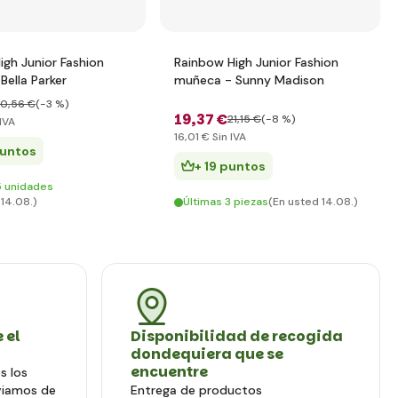
igh Junior Fashion
Rainbow High Junior Fashion
Bella Parker
muñeca - Sunny Madison
20
,56 €
(-3 %)
19
,37 €
21
,15 €
(-8 %)
IVA
16
,01 €
Sin IVA
puntos
+ 19 puntos
5 unidades
 14.08.)
Últimas 3 piezas
(En usted 14.08.)
 el
Disponibilidad de recogida
dondequiera que se
encuentre
s los
viamos de
Entrega de productos