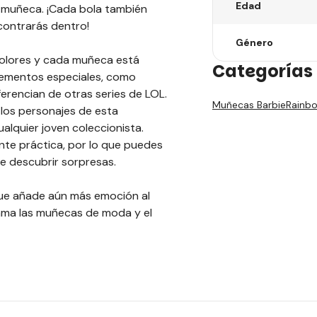
Edad
u muñeca. ¡Cada bola también
ontrarás dentro!
Género
colores y cada muñeca está
Categorías 
 elementos especiales, como
ferencian de otras series de LOL.
Muñecas Barbie
Rainbo
los personajes de esta
alquier joven coleccionista.
te práctica, por lo que puedes
de descubrir sorpresas.
 que añade aún más emoción al
 ama las muñecas de moda y el