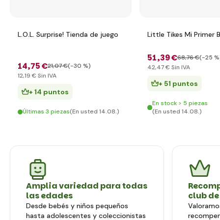
L.O.L. Surprise! Tienda de juego
Little Tikes Mi Primer
51
,39 €
68
,76 €
(-25 %
14
,75 €
21
,07 €
(-30 %)
42
,47 €
Sin IVA
12
,19 €
Sin IVA
+ 51 puntos
+ 14 puntos
En stock > 5 piezas
Últimas 3 piezas
(En usted 14.08.)
(En usted 14.08.)
Amplia variedad para todas
Recomp
las edades
club de
Desde bebés y niños pequeños
Valoramos
hasta adolescentes y coleccionistas
recompen