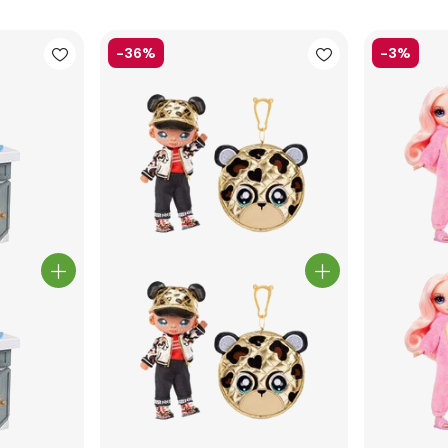
-36%
-3%