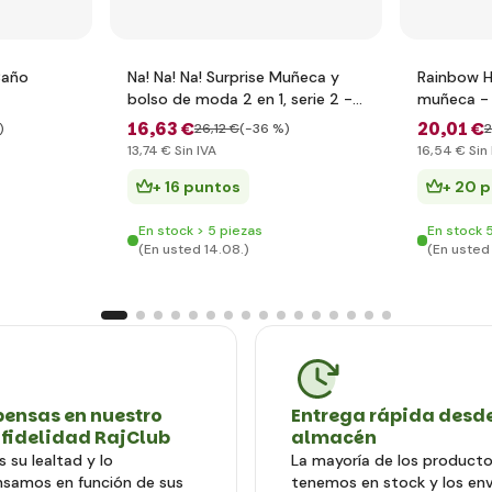
 Baño
Na! Na! Na! Surprise Muñeca y
Rainbow H
bolso de moda 2 en 1, serie 2 -
muñeca - 
Gianni Wilde
16
,63 €
20
,01 €
)
26
,12 €
(-36 %)
13
,74 €
Sin IVA
16
,54 €
Sin 
+ 16 puntos
+ 20 
En stock > 5 piezas
En stock 
(En usted 14.08.)
(En usted
ensas en nuestro
Entrega rápida desde
 fidelidad RajClub
almacén
 su lealtad y lo
La mayoría de los producto
samos en función de sus
tenemos en stock y los en