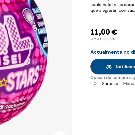
estilo neón y las sor
que alegrarán con su
11
,00 €
9
,09 €
Sin IVA
Actualmente no d
Notificar
Opción de compra se
L.O.L. Surprise
Marc