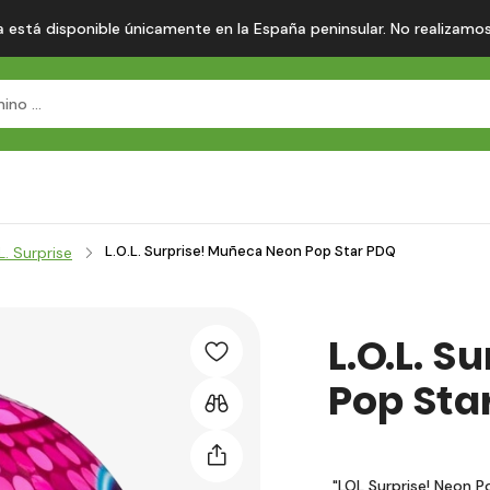
 está disponible únicamente en la España peninsular. No realizamos en
L.O.L. Surprise! Muñeca Neon Pop Star PDQ
L. Surprise
L.O.L. 
Pop Sta
"LOL Surprise! Neon Po