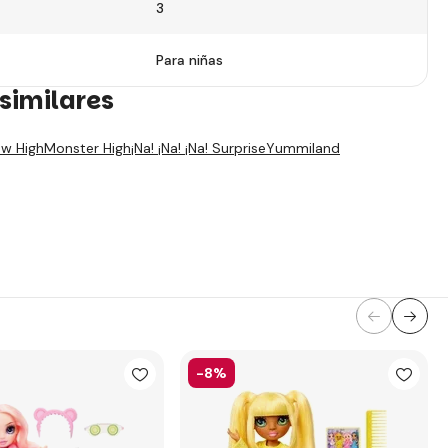
3
Para niñas
similares
w High
Monster High
¡Na! ¡Na! ¡Na! Surprise
Yummiland
-8%