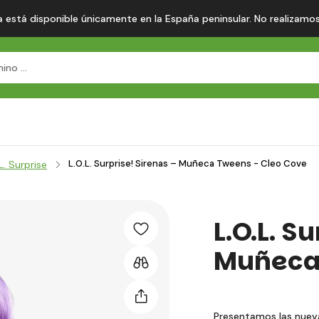
 está disponible únicamente en la España peninsular. No realizamos en
L.O.L. Surprise! Sirenas – Muñeca Tweens - Cleo Cove
L. Surprise
L.O.L. S
Muñeca 
Presentamos las nueva