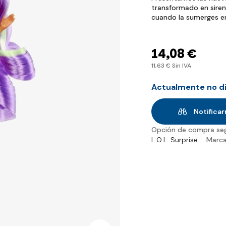
transformado en sire
cuando la sumerges e
14
,08 €
11
,63 €
Sin IVA
Actualmente no d
Notificar
Opción de compra se
L.O.L. Surprise
Marc