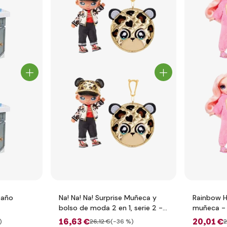
 Baño
Na! Na! Na! Surprise Muñeca y
Rainbow H
bolso de moda 2 en 1, serie 2 -
muñeca - 
Gianni Wilde
16
,63 €
20
,01 €
)
26
,12 €
(-36 %)