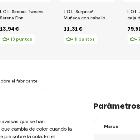
L.O.L. Sirenas Tweens
L.O.L. Surprise!
L.O.L.
Serena Finn
Muñeca con cabello
caja d
de cuentas, PDQ
13
,94 €
11
,31 €
79
,5
+ 13 puntos
+ 11 puntos
+ 
obre el fabricante
Parámetro
raviesas que se han
Marca
 que cambia de color cuando la
ie sobre la cola. En el