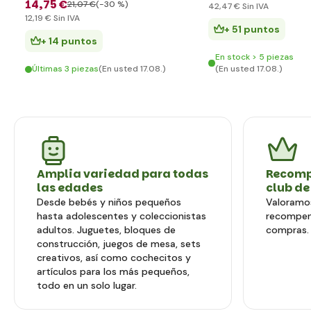
14
,75 €
21
,07 €
(-30 %)
42
,47 €
Sin IVA
12
,19 €
Sin IVA
+ 51 puntos
+ 14 puntos
En stock > 5 piezas
Últimas 3 piezas
(En usted 17.08.)
(En usted 17.08.)
Amplia variedad para todas
Recomp
las edades
club de
Desde bebés y niños pequeños
Valoramos
hasta adolescentes y coleccionistas
recompen
adultos. Juguetes, bloques de
compras.
construcción, juegos de mesa, sets
creativos, así como cochecitos y
artículos para los más pequeños,
todo en un solo lugar.