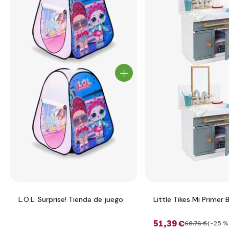
L.O.L. Surprise! Tienda de juego
Little Tikes Mi Primer
51
,39 €
68
,76 €
(-25 %