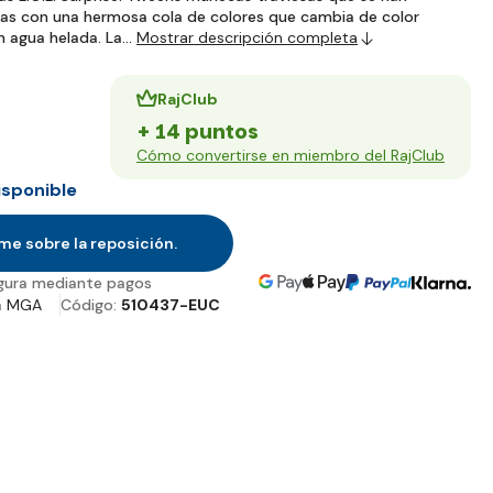
nas con una hermosa cola de colores que cambia de color
n agua helada. La…
Mostrar descripción completa
RajClub
+ 14 puntos
Cómo convertirse en miembro del RajClub
isponible
me sobre la reposición.
gura mediante pagos
a
MGA
Código:
510437-EUC