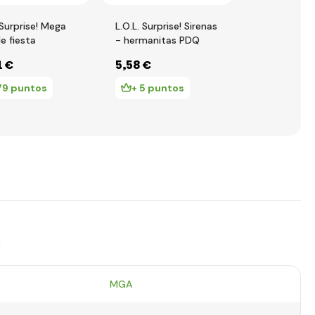
 Surprise! Mega
L.O.L. Surprise! Sirenas
L.O.L. Surpri
e fiesta
- hermanitas PDQ
Muñeca de i
PDQ
1 €
5
,58 €
12
,98 €
79 puntos
+ 5 puntos
+ 12 pu
s
MGA