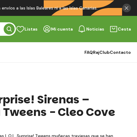
víos a las Islas Baleares ni a las Islas Canarias.
Listas
Mi cuenta
Noticias
Cesta
FAQ
RajClub
Contacto
urprise! Sirenas –
Tweens - Cleo Cove
s L.O.L. Surprise! Tweens muñecas traviesas que se han