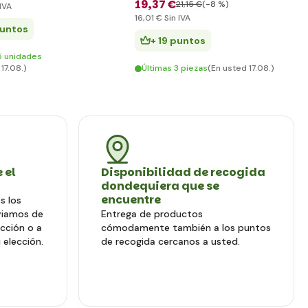
19
,37 €
21
,15 €
(-8 %)
IVA
16
,01 €
Sin IVA
puntos
+ 19 puntos
5 unidades
17.08.)
Últimas 3 piezas
(En usted 17.08.)
 el
Disponibilidad de recogida
dondequiera que se
encuentre
s los
viamos de
Entrega de productos
ección o a
cómodamente también a los puntos
 elección.
de recogida cercanos a usted.