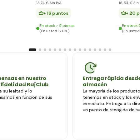
13
,74 €
Sin IVA
16
,54 €
Sin 
+ 16 puntos
+ 20 
En stock > 5 piezas
En stock 
(En usted 17.08.)
(En usted 
ensas en nuestro
Entrega rápida desde
 fidelidad RajClub
almacén
 su lealtad y lo
La mayoría de los producto
samos en función de sus
tenemos en stock y los en
inmediato. Entrega a la dir
un punto de recogida de su