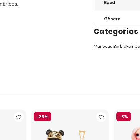
Edad
máticos.
Género
Categorías 
Muñecas Barbie
Rainbo
-36%
-3%