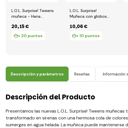
L.O.L. Surprise! Tweens
L.O.L. Surprise!
muñeca - Hana
Muñeca con globos
Groove
de agua, PDQ
20
,15 €
10
,06 €
+ 20 puntos
+ 10 puntos
Descripción y parámetros
Reseñas
Información s
Descripción del Producto
Presentamos las nuevas L.O.L. Surprise! Tweens muñecas t
transformado en sirenas con una hermosa cola de colores
sumerges en agua helada. La muñeca puede mantenerse de p