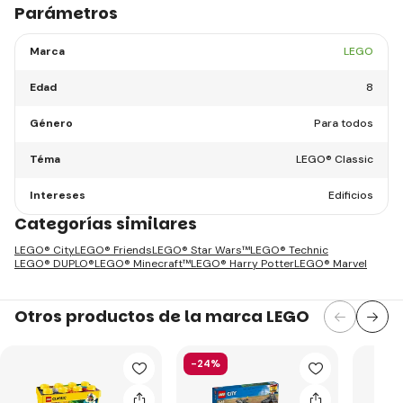
Parámetros
Marca
LEGO
Edad
8
Género
Para todos
Téma
LEGO® Classic
Intereses
Edificios
Categorías similares
LEGO® City
LEGO® Friends
LEGO® Star Wars™
LEGO® Technic
LEGO® DUPLO®
LEGO® Minecraft™
LEGO® Harry Potter
LEGO® Marvel
Otros productos de la marca LEGO
-24%