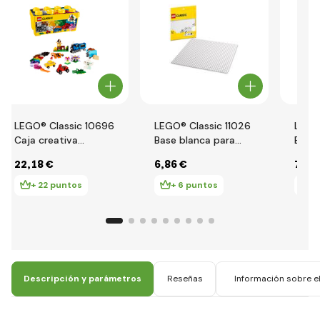
LEGO® Classic 10696
LEGO® Classic 11026
LEGO®
Caja creativa
Base blanca para
Basep
mediana LEGO®
construir
para 
22
,18 €
6
,86 €
7
,77
+ 22 puntos
+ 6 puntos
+
Descripción y parámetros
Reseñas
Información sobre el