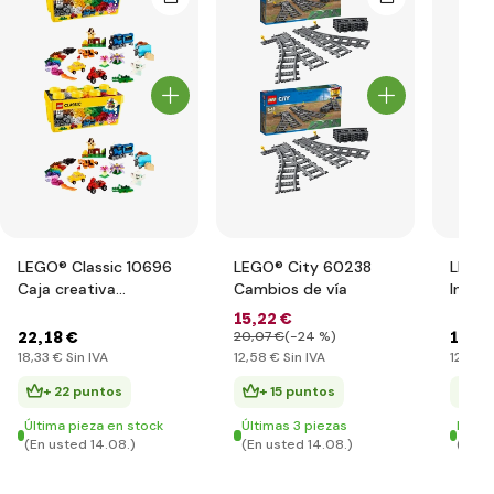
LEGO® Classic 10696
LEGO® City 60238
LEGO®
Caja creativa
Cambios de vía
Inter
mediana LEGO®
15
,22 €
22
,18 €
15
,05
20
,07 €
(-24 %)
18
,33 €
Sin IVA
12
,58 €
Sin IVA
12
,44 
+ 22 puntos
+ 15 puntos
+ 
Última pieza en stock
Últimas 3 piezas
En st
(En usted 14.08.)
(En usted 14.08.)
(En u