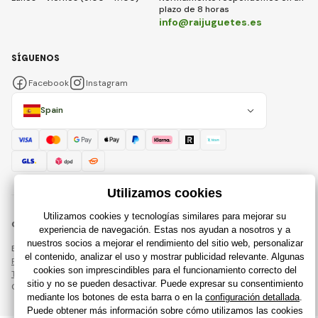
plazo de 8 horas
info@raijuguetes.es
SÍGUENOS
Facebook
Instagram
Spain
© 2018 - 2026 Raijuguetes.es, Todos los derechos reservados
Esta página está protegida por reCAPTCHA y se aplican
Política de privacidad
compañías de Google y su
Términos y condiciones
.
Creación de tiendas en línea eficientes desde
RIESENIA