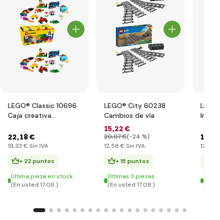
LEGO® Classic 10696
LEGO® City 60238
LEGO®
Caja creativa
Cambios de vía
Inter
mediana LEGO®
15
,22 €
22
,18 €
15
,05
20
,07 €
(-24 %)
18
,33 €
Sin IVA
12
,58 €
Sin IVA
12
,44 
+ 22 puntos
+ 15 puntos
+ 
Última pieza en stock
Últimas 3 piezas
En st
(En usted 17.08.)
(En usted 17.08.)
(En u