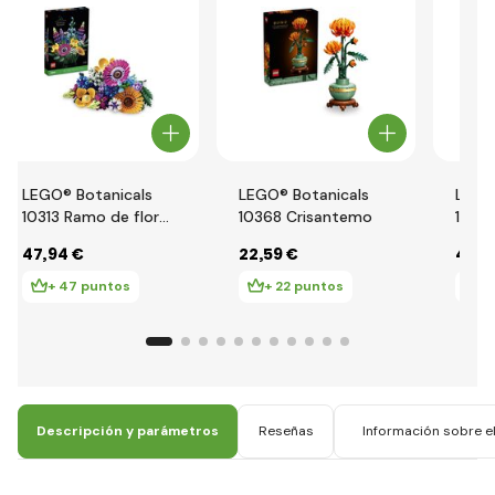
LEGO® Botanicals
LEGO® Botanicals
LEGO
10313 Ramo de flores
10368 Crisantemo
1034
silvestres
ramo 
47
,94 €
22
,59 €
49
,0
+ 47 puntos
+ 22 puntos
+
Descripción y parámetros
Reseñas
Información sobre el