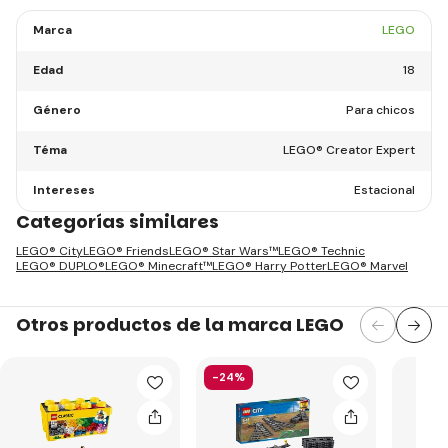
Marca
LEGO
Edad
18
Género
Para chicos
Téma
LEGO® Creator Expert
Intereses
Estacional
Categorías similares
LEGO® City
LEGO® Friends
LEGO® Star Wars™
LEGO® Technic
LEGO® DUPLO®
LEGO® Minecraft™
LEGO® Harry Potter
LEGO® Marvel
Otros productos de la marca LEGO
-24%