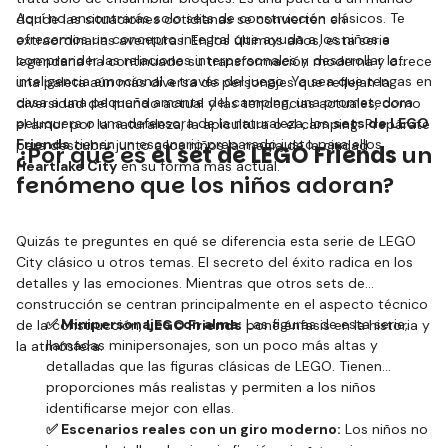
Aquí no encontrarás solo sets de construcción clásicos. Te
donde las situaciones cotidianas se convierten en
ofrecemos un concepto integral que ayuda a los niños a
extraordinarias aventuras. En los últimos años, esta serie
comprender las relaciones interpersonales y desarrollar la
legendaria ha continuado su transformación moderna y ofrece
inteligencia emocional a través del juego. Ya sea que tengas en
una paleta aún más diversa de personajes que reflejan la
casa a una pequeña amante del camping, una prometedora
diversidad del mundo actual y las tendencias actuales, como
peluquera o una defensora de la naturaleza, los
sets de LEGO
el amor por la naturaleza, la apicultura o el camping. Prepárate
Friends
tienen un escenario preparado justo para ellos.
para descubrir junto a los niños la magia de la ciudad
¿Por qué es
el set de LEGO Friends
un
Heartlake City
en su forma más actual.
fenómeno que los niños adoran?
Quizás te preguntes en qué se diferencia esta serie de LEGO
City clásico u otros temas. El secreto del éxito radica en los
detalles y las emociones. Mientras que otros sets de
construcción se centran principalmente en el aspecto técnico
✅ Minipersonajes con alma:
Las figuras de esta serie,
de la construcción,
LEGO Friends
pone énfasis en la historia y
llamadas minipersonajes, son un poco más altas y
la atmósfera.
detalladas que las figuras clásicas de LEGO. Tienen
proporciones más realistas y permiten a los niños
identificarse mejor con ellas.
✅ Escenarios reales con un giro moderno:
Los niños no