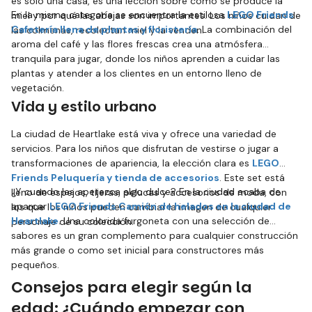
es solo una casa, es una lección sobre cómo se produce la
En la misma categoría se encuentra la estilosa
LEGO Friends
miel y por qué las abejas son importantes. Los niños cuidan de
Cafetería llena de plantas y floristería
. La combinación del
las colmenas, recolectan miel y la venden.
aroma del café y las flores frescas crea una atmósfera
tranquila para jugar, donde los niños aprenden a cuidar las
plantas y atender a los clientes en un entorno lleno de
vegetación.
Vida y estilo urbano
La ciudad de Heartlake está viva y ofrece una variedad de
servicios. Para los niños que disfrutan de vestirse o jugar a
transformaciones de apariencia, la elección clara es
LEGO
Friends Peluquería y tienda de accesorios
. Este set está
¿Y cuando les apetezca algo dulce? En la ciudad acaba de
lleno de espejos, tijeras, pelucas y accesorios de moda, con
aparcar
LEGO Friends Camión de helados en la ciudad de
los que los niños pueden cambiar la imagen de cualquier
Heartlake
. Una colorida furgoneta con una selección de
personaje de su colección.
sabores es un gran complemento para cualquier construcción
más grande o como set inicial para constructores más
pequeños.
Consejos para elegir según la
edad: ¿Cuándo empezar con