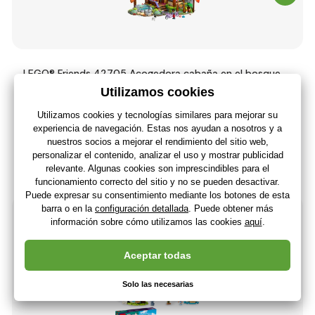
LEGO® Friends 42705 Acogedora cabaña en el bosque
otoñal
85
,96 €
71
,04 €
Sin IVA
+ 85 puntos
En stock > 5 piezas
(En usted 17.08.)