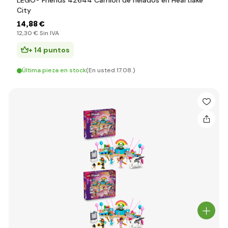
LEGO® Friends 42644 Camión de helados en Heartlake
City
14
,88 €
12
,30 €
Sin IVA
+ 14 puntos
Última pieza en stock
(En usted 17.08.)