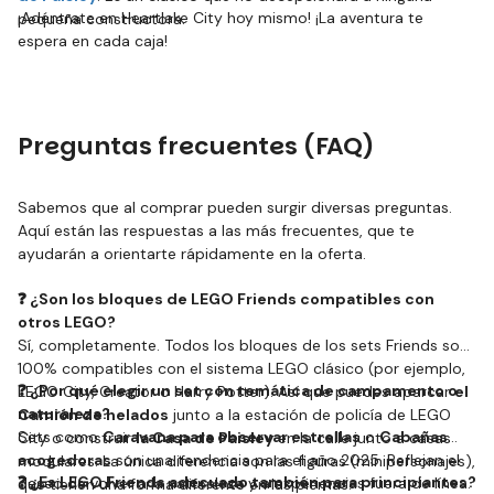
¡Adéntrate en Heartlake City hoy mismo! ¡La aventura te
pequeña constructora.
espera en cada caja!
Preguntas frecuentes (FAQ)
Sabemos que al comprar pueden surgir diversas preguntas.
Aquí están las respuestas a las más frecuentes, que te
ayudarán a orientarte rápidamente en la oferta.
❓ ¿Son los bloques de LEGO Friends compatibles con
otros LEGO?
Sí, completamente. Todos los bloques de los sets Friends son
100% compatibles con el sistema LEGO clásico (por ejemplo,
❓ ¿Por qué elegir un set con temática de campamento o
LEGO City, Creator o Harry Potter). Así que puedes aparcar
el
naturaleza?
Camión de helados
junto a la estación de policía de LEGO
Sets como
Caravana para observar estrellas
o
Cabañas
City o construir
la Casa de Paisley
en la calle junto a casas
acogedoras
son una tendencia para el año 2025. Reflejan el
modulares. La única diferencia son las figuras (minipersonajes),
❓ ¿Es LEGO Friends adecuado también para principiantes?
deseo de volver a la naturaleza y a experiencias fuera de línea.
que tienen una forma diferente en las piernas.