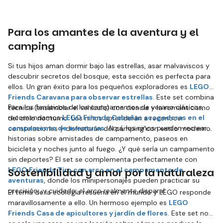
Para los amantes de la aventura y el
camping
Si tus hijos aman dormir bajo las estrellas, asar malvaviscos y
descubrir secretos del bosque, esta sección es perfecta para
ellos. Un gran éxito para los pequeños exploradores es
LEGO
Friends Caravana para observar estrellas
. Este set combina
Para los fanáticos de los campamentos de verano clásicos,
técnica (ensamblar el vehículo) con ciencia y la romanticismo
recomendamos
LEGO Friends Cabañas acogedoras en el
del cielo nocturno. Los niños aprenderán a reconocer
campamento de aventuras
. Aquí, los niños pueden recrear
constelaciones y disfrutarán del camping con estilo moderno.
historias sobre amistades de campamento, paseos en
bicicleta y noches junto al fuego. ¿Y qué sería un campamento
sin deportes? El set se complementa perfectamente con
LEGO Friends Tiro con arco en el campamento de
Sostenibilidad y amor por la naturaleza
aventuras
, donde los minipersonajes pueden practicar su
precisión, ¡y cuidado, el arco realmente dispara!
El tema de la ecología resuena en el mundo y LEGO responde
maravillosamente a ello. Un hermoso ejemplo es
LEGO
Friends Casa de apicultores y jardín de flores
. Este set no