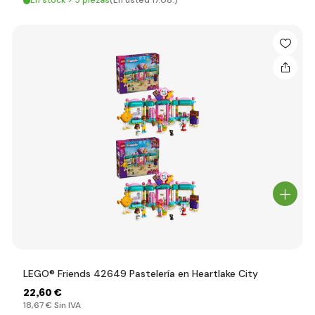
En stock > 5 piezas
(En usted 17.08.)
LEGO® Friends 42649 Pastelería en Heartlake City
22
,60 €
18
,67 €
Sin IVA