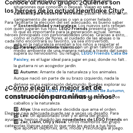
juegan a batallas de ciencia ficción, sino que viven
Conoce al nuevo grupo: ¿Quiénes son
situaciones que conocen o desean. Viajan en
una
los héroes de la actual Heartlake City?
caravana para observar estrellas
, pasan el verano en un
campamento de aventuras o van a comer helado.
Para facilitarte la elección del set adecuado, es bueno saber
✅ Sostenibilidad y naturaleza:
Los nuevos sets reflejan
con quién jugarán tus hijos.
LEGO Friends
presenta ocho
lo que es importante para la generación actual. Temas
héroes principales con personalidades únicas. Gracias a esto,
como el cultivo de flores, el cuidado de las abejas o la
cada niño encontrará su favorito, ya sea introvertido,
vida en la naturaleza enseñan a los niños a respetar el
1️⃣. Paisley:
Una tímida músico con un gran talento que
deportista o artísticamente talentoso.
medio ambiente de una manera natural a través del juego.
supera su nerviosismo. Su refugio,
LEGO Friends Casa de
Paisley
, es el lugar ideal para jugar en paz, donde no falta
la guitarra ni un acogedor jardín.
2️⃣. Autumn:
Amante de la naturaleza y los animales.
Aunque nació sin parte de su brazo izquierdo, nada la
detiene en su exploración del mundo. Puedes explorar su
¿Cómo elegir el mejor
set de
mundo en el set
LEGO Friends Habitación de Autumn
,
construcción para niñas
y niños?
que está llena de detalles que reflejan su amor por los
caballos y la naturaleza.
3️⃣. Aliya:
Una estudiante decidida que ama el orden.
Elegir la caja adecuada puede ser a veces un desafío. Para
4️⃣. Leo:
Un apasionado chef y el alma del grupo.
ayudarte, hemos dividido las
novedades de LEGO Friends
en
5️⃣. Zac, Liann, Olly y Nova:
Otros miembros del grupo
categorías lógicas según lo que más les gusta a tus hijos.
que aportan deportes, arte, moda y tecnología al juego.