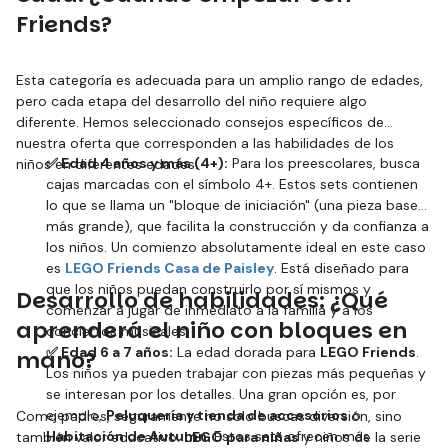
Friends?
Esta categoría es adecuada para un amplio rango de edades,
pero cada etapa del desarrollo del niño requiere algo
diferente. Hemos seleccionado consejos específicos de
nuestra oferta que corresponden a las habilidades de los
✅ Edad 4 años y más (4+):
Para los preescolares, busca
niños en diferentes edades.
cajas marcadas con el símbolo 4+. Estos sets contienen
lo que se llama un "bloque de iniciación" (una pieza base
más grande), que facilita la construcción y da confianza a
los niños. Un comienzo absolutamente ideal en este caso
es
LEGO Friends Casa de Paisley
. Está diseñado para
que los niños puedan construirlo por sí mismos y
Desarrollo de habilidades: ¿Qué
comenzar a jugar de inmediato a la familia y a los
aprenderá el niño con bloques en
conciertos musicales.
✅ Edad 6 a 7 años:
La edad dorada para
LEGO Friends
.
mano?
Los niños ya pueden trabajar con piezas más pequeñas y
se interesan por los detalles. Una gran opción es, por
ejemplo,
Peluquería y tienda de accesorios
o
Como padres, seguramente no solo buscas diversión, sino
Habitación de Autumn
. Estos sets ofrecen más
también valor educativo.
LEGO para niñas
y niños de la serie