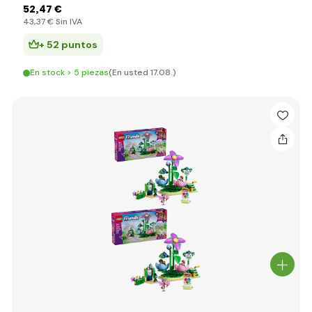
52
,47 €
43
,37 €
Sin IVA
+ 52 puntos
En stock > 5 piezas
(En usted 17.08.)