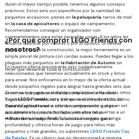
duren el mayor tiempo posible, tenemos algunos consejos
prácticos. Estos sets son específicos por la cantidad de
pequeños accesorios: peines en
la peluquería
, tarros de miel
en
la casa de apicultores
o equipo de campamento.
Recomendamos conseguir un organizador con
compartimentos para estas pequeñas cosas. A los niños les
¿Por qué comprar LEGO Friends con
encanta clasificar por colores o por propósito. Si deseas
nosotros?
quitar el polvo de la construcción, la mejor herramienta es un
simple pincel de pintura con cerdas suaves. Puedes llegar a los
pliegues más pequeños en
la Habitación de Autumn
sin
En nuestra oferta encontrarás sets cuidadosamente
tener que desarmar toda la construcción.
seleccionados que tenemos actualmente en stock y listos
para enviar. Nos enfocamos en lo mejor de la oferta actual:
desde pequeños regalos para alegrar hasta grandes sets que
Creemos que jugar es el trabajo más importante de los niños.
se convertirán en la estrella de cumpleaños o Navidad.
Y con
LEGO Friends
, este trabajo es el más divertido del
Seguimos las tendencias y por eso encontrarás éxitos como
mundo. Explora nuestra oferta a continuación y elige un set
Casa de apicultores
o sets de campamento que son
que ilumine los ojos de tus hijos y les abra las puertas a un
actualmente los más solicitados entre los niños.
➡
Nuestro consejo final:
Si buscas un regalo que tenga
mundo de fantasía, donde la amistad siempre gana.
profundidad y ofrezca horas de juego para niños más
pequeños y más grandes, no subestimes
LEGO Friends Casa
de Paisley
. Es un clásico que no decepcionará a ninguna