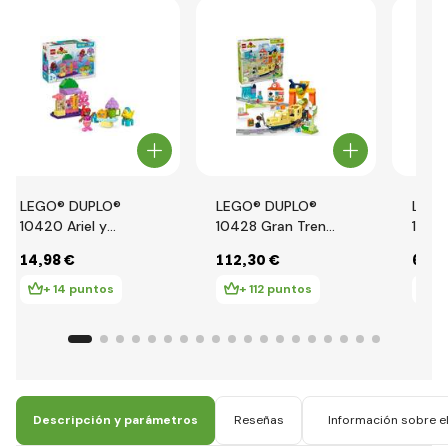
LEGO® DUPLO®
LEGO® DUPLO®
LEGO
10420 Ariel y
10428 Gran Tren
1042
Flounder – puesto
Comunitario
inter
14
,98 €
112
,30 €
64
,6
de café
Interactivo
aven
+ 14 puntos
+ 112 puntos
+
Descripción y parámetros
Reseñas
Información sobre el