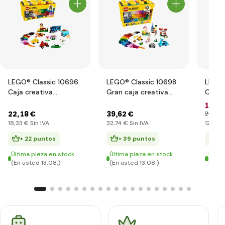
LEGO® Classic 10696
LEGO® Classic 10698
LEGO®
Caja creativa
Gran caja creativa
Cambi
mediana LEGO®
LEGO®
15
,22
22
,18 €
39
,62 €
20
,07 
18
,33 €
Sin IVA
32
,74 €
Sin IVA
12
,58 
+ 22 puntos
+ 39 puntos
+ 
Última pieza en stock
Última pieza en stock
Últim
(En usted 13.08.)
(En usted 13.08.)
(En u