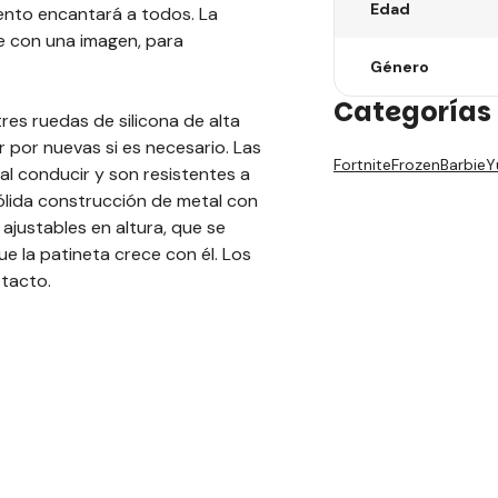
Edad
uento encantará a todos. La
e con una imagen, para
Género
Categorías 
res ruedas de silicona de alta
 por nuevas si es necesario. Las
Fortnite
Frozen
Barbie
Y
l conducir y son resistentes a
ólida construcción de metal con
 ajustables en altura, que se
e la patineta crece con él. Los
 tacto.