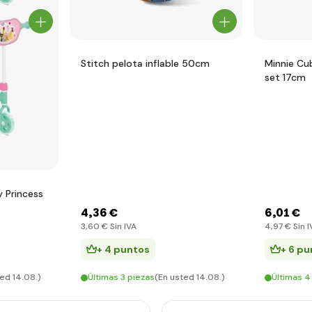
Stitch pelota inflable 50cm
Minnie Cu
set 17cm
 Princess
4
,36 €
6
,01 €
3
,60 €
Sin IVA
4
,97 €
Sin I
+ 4 puntos
+ 6 pu
ed 14.08.)
Últimas 3 piezas
(En usted 14.08.)
Últimas 4