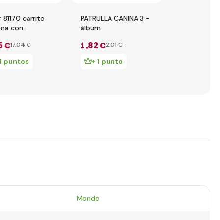
 81170 carrito
PATRULLA CANINA 3 -
PATRULLA C
ena con
álbum
pegatinas
orios Paw Patrol
5 €
1
,82 €
17
,04 €
2
,01 €
0
,59 €
0
,71 
11 puntos
+ 1 punto
s
Mondo