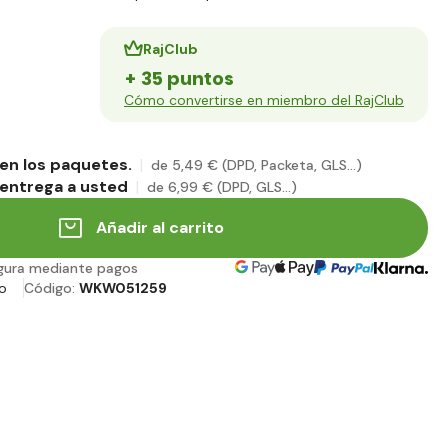
RajClub
+ 35 puntos
Cómo convertirse en miembro del RajClub
en los paquetes.
de 5
,49 €
(DPD, Packeta, GLS...)
entrega a usted
de 6
,99 €
(DPD, GLS...)
Añadir al carrito
gura mediante pagos
o
Código:
WKW051259