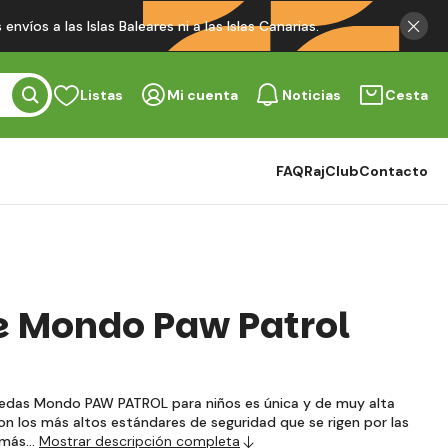
víos a las Islas Baleares ni a las Islas Canarias.
Listas
Mi cuenta
Noticias
Cesta
FAQ
RajClub
Contacto
e Mondo Paw Patrol
ruedas Mondo PAW PATROL para niños es única y de muy alta
on los más altos estándares de seguridad que se rigen por las
s más…
Mostrar descripción completa