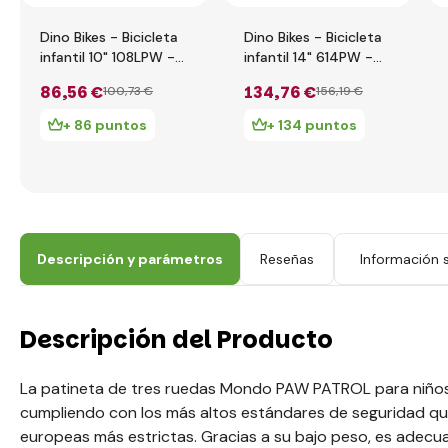
Dino Bikes - Bicicleta
Dino Bikes - Bicicleta
infantil 10" 108LPW -
infantil 14" 614PW -
Paw Patrol 2017
Paw Patrol 2017
86
,56 €
134
,76 €
100
,73 €
156
,19 €
+ 86 puntos
+ 134 puntos
Descripción y parámetros
Reseñas
Información s
Descripción del Producto
La patineta de tres ruedas Mondo PAW PATROL para niños 
cumpliendo con los más altos estándares de seguridad que
europeas más estrictas. Gracias a su bajo peso, es adecu