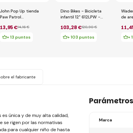
John Pop Up tienda
Dino Bikes - Bicicleta
Wader
Paw Patrol
infantil 12" 612LPW -
de ar
75x75x90cm
Paw Patrol 2019
acces
13
,95 €
103
,28 €
11
,4
14
,16 €
120
,90 €
+ 13 puntos
+ 103 puntos
+ 
obre el fabricante
Parámetro
es única y de muy alta calidad,
Marca
 se rigen por las normativas
ada para cualquier niño de hasta