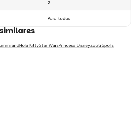
2
Para todos
similares
ummiland
Hola Kitty
Star Wars
Princesa Disney
Zootrópolis