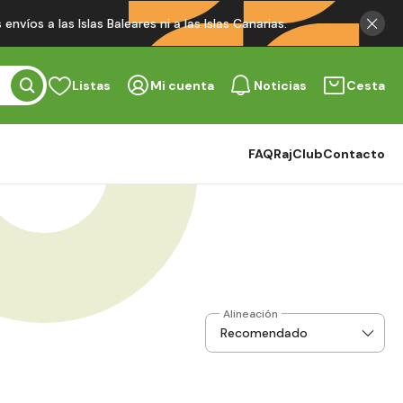
víos a las Islas Baleares ni a las Islas Canarias.
Listas
Mi cuenta
Noticias
Cesta
FAQ
RajClub
Contacto
Alineación