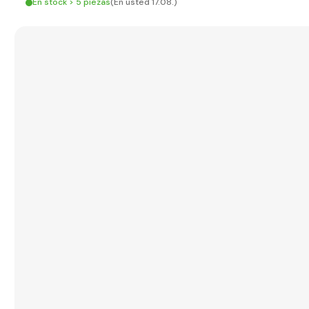
En stock > 5 piezas
(En usted 17.08.)