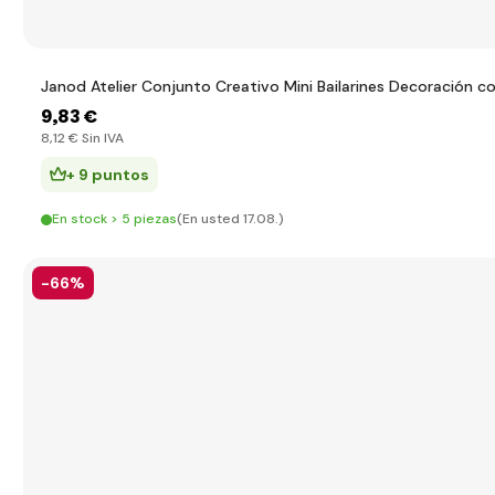
Janod Atelier Conjunto Creativo Mini Bailarines Decoración co
9
,83 €
8
,12 €
Sin IVA
+ 9 puntos
En stock > 5 piezas
(En usted 17.08.)
-66%