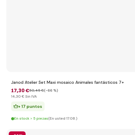
Janod Atelier Set Maxi mosaico Animales fantásticos 7+
17
,30 €
50
,45 €
(-66 %)
14
,30 €
Sin IVA
+ 17 puntos
En stock > 5 piezas
(En usted 17.08.)