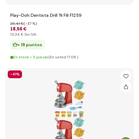
Play-Doh Dentista Drill 'N Fill F1259
29
,41 €
(-37 %)
18
,56 €
15
,34 €
Sin IVA
+ 18 puntos
En stock > 5 piezas
(En usted 17.08.)
-41%