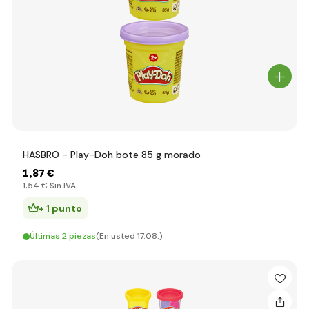
HASBRO - Play-Doh bote 85 g morado
1
,87 €
1
,54 €
Sin IVA
+ 1 punto
Últimas 2 piezas
(En usted 17.08.)