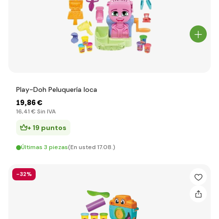
Play-Doh Peluquería loca
19
,86 €
16
,41 €
Sin IVA
+ 19 puntos
Últimas 3 piezas
(En usted 17.08.)
-32%