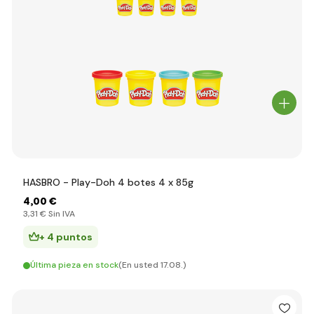
HASBRO - Play-Doh 4 botes 4 x 85g
4
,00 €
3
,31 €
Sin IVA
+ 4 puntos
Última pieza en stock
(En usted 17.08.)