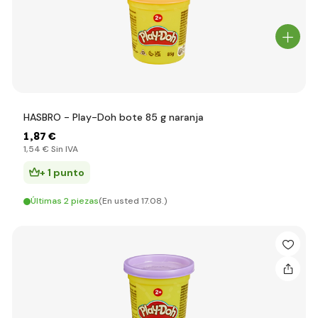
HASBRO - Play-Doh bote 85 g naranja
1
,87 €
1
,54 €
Sin IVA
+ 1 punto
Últimas 2 piezas
(En usted 17.08.)