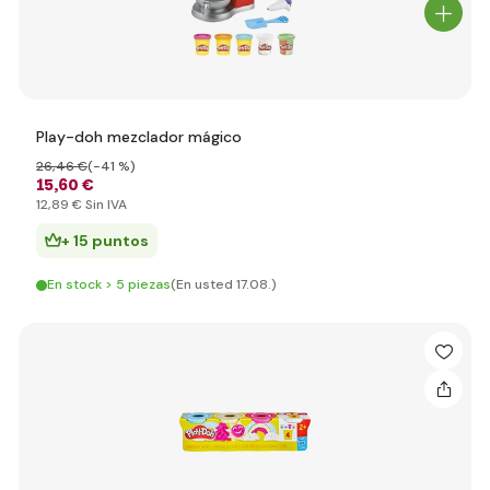
Play-doh mezclador mágico
26
,46 €
(-41 %)
15
,60 €
12
,89 €
Sin IVA
+ 15 puntos
En stock > 5 piezas
(En usted 17.08.)