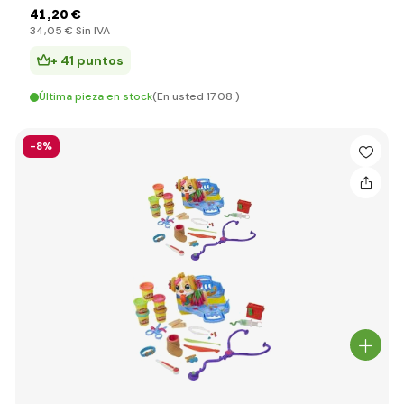
41
,20 €
34
,05 €
Sin IVA
+ 41 puntos
Última pieza en stock
(En usted 17.08.)
-8%