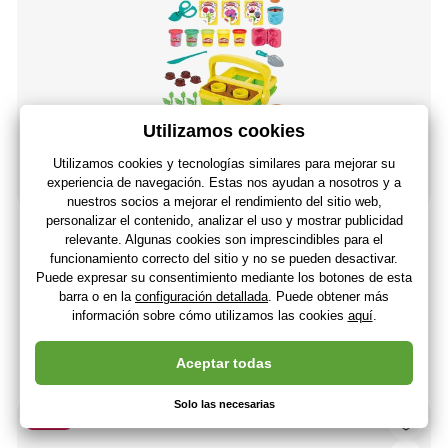
Play-Doh Flores Florecientes
18
,86 €
15
,59 €
Sin IVA
+ 18 puntos
3 - 7 días
(En usted 24.08.)
-53%