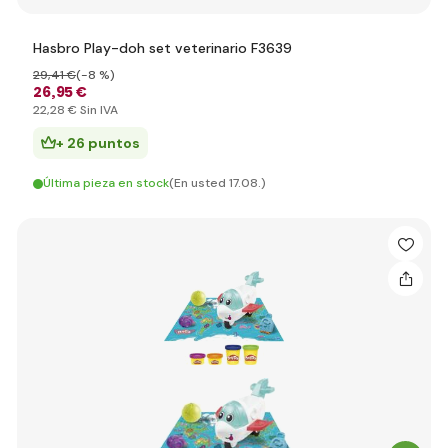
Hasbro Play-doh set veterinario F3639
29
,41 €
(-8 %)
26
,95 €
22
,28 €
Sin IVA
+ 26 puntos
Última pieza en stock
(En usted 17.08.)