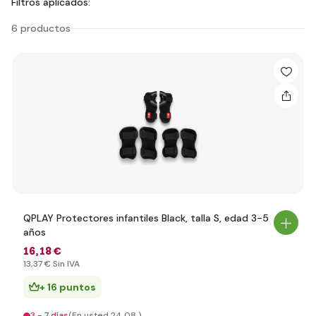
Filtros aplicados:
6 productos
QPLAY Protectores infantiles Black, talla S, edad 3-5
años
16
,18 €
13
,37 €
Sin IVA
+ 16 puntos
3 - 7 días
(En usted 24.08.)