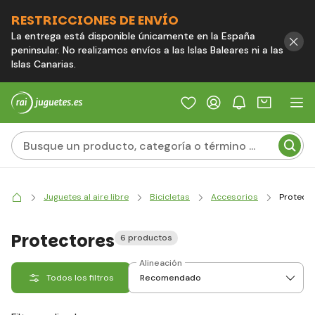
RESTRICCIONES DE ENVÍO
La entrega está disponible únicamente en la España
peninsular. No realizamos envíos a las Islas Baleares ni a las
Islas Canarias.
Juguetes al aire libre
Bicicletas
Accesorios
Protect
Protectores
6 productos
Alineación
Todos los filtros