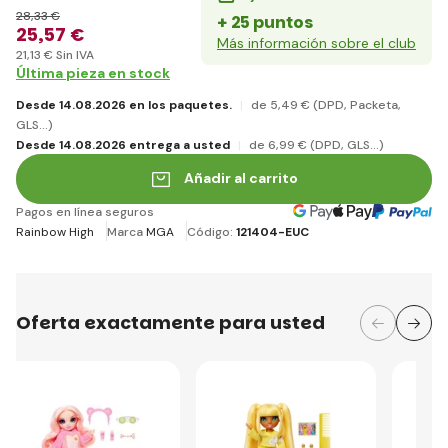
28
,33 €
+ 25 puntos
25
,57 €
Más información sobre el club
21
,13 €
Sin IVA
Última pieza en stock
Desde 14.08.2026 en los paquetes.
de 5
,49 €
(DPD, Packeta,
GLS...)
Desde 14.08.2026 entrega a usted
de 6
,99 €
(DPD, GLS...)
Añadir al carrito
Pagos en línea seguros
Rainbow High
Marca
MGA
Código:
121404-EUC
Oferta exactamente para usted