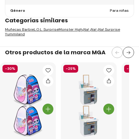
Género
Para niñas
Categorías similares
Muñecas Barbie
L.O.L. Surprise
Monster High
¡Na! ¡Na! ¡Na! Surprise
Yummiland
Otros productos de la marca MGA
-30%
-25%
-36%