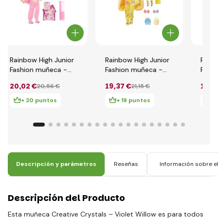
Rainbow High Junior
Rainbow High Junior
Rainb
Fashion muñeca -
Fashion muñeca -
Fash
Bella Parker
Sunny Madison
Viole
20
,02 €
19
,37 €
19
,8
20
,56 €
21
,15 €
+ 20 puntos
+ 19 puntos
+ 
Descripción y parámetros
Reseñas
Información sobre el
Descripción del Producto
Esta muñeca Creative Crystals – Violet Willow es para todos