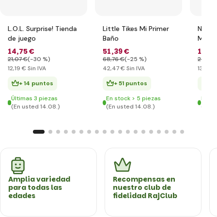
L.O.L. Surprise! Tienda
Little Tikes Mi Primer
Na! Na
de juego
Baño
Muñec
moda 2
14
,75 €
51
,39 €
16
,63
Giann
21
,07 €
(-30 %)
68
,76 €
(-25 %)
26
,12 
12
,19 €
Sin IVA
42
,47 €
Sin IVA
13
,74 €
+ 14 puntos
+ 51 puntos
+ 
Últimas 3 piezas
En stock > 5 piezas
En st
(En usted 14.08.)
(En usted 14.08.)
(En u
Amplia variedad
Recompensas en
para todas las
nuestro club de
edades
fidelidad RajClub