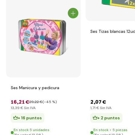
Ses Tizas blancas 12u
Ses Manicura y pedicura
16
,21 €
2
,07 €
29
,22 €
(-45 %)
13
,39 €
Sin IVA
1
,71 €
Sin IVA
+ 16 puntos
+ 2 puntos
En stock 5 unidades
En stock > 5 piezas