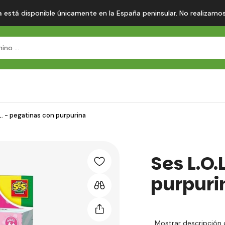
 está disponible únicamente en la España peninsular. No realizamos en
L. - pegatinas con purpurina
Ses L.O.
purpuri
Mostrar descripción