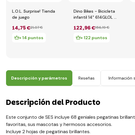
L.O.L. Surprise! Tienda
Dino Bikes - Bicicleta
de juego
infantil 14" 614GLOL -
LOL 2020
14
,75 €
122
,96 €
21
,07 €
156
,19 €
+ 14 puntos
+ 122 puntos
Descripción y parámetros
Reseñas
Información s
Descripción del Producto
Este conjunto de SES incluye 68 geniales pegatinas brillan
favoritas, sus mascotas y hermosos accesorios.
Incluye 2 hojas de pegatinas brillantes.