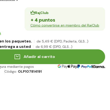
RajClub
+ 4 puntos
Cómo convertirse en miembro del RajClub
s
en los paquetes.
de 5
,49 €
(DPD, Packeta, GLS...)
entrega a usted
de 6
,99 €
(DPD, GLS...)
Añadir al carrito
gura mediante pagos
s
Código:
OLP107814191