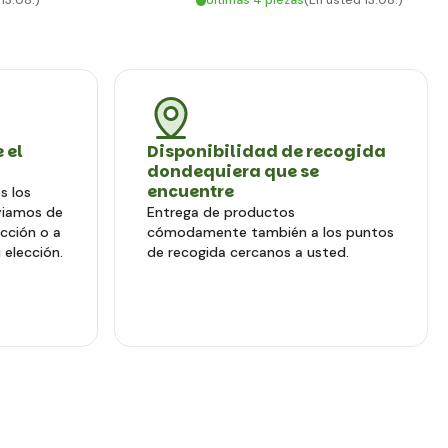
13.08.)
Últimas 4 piezas
(En usted 13.08.)
 el
Disponibilidad de recogida
dondequiera que se
encuentre
s los
viamos de
Entrega de productos
ección o a
cómodamente también a los puntos
 elección.
de recogida cercanos a usted.