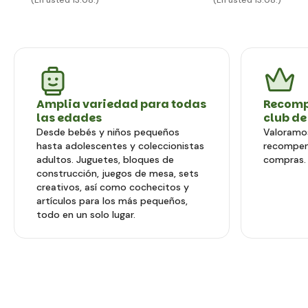
(En usted 13.08.)
(En usted 13.08.)
Amplia variedad para todas
Recomp
las edades
club de
Desde bebés y niños pequeños
Valoramos
hasta adolescentes y coleccionistas
recompen
adultos. Juguetes, bloques de
compras.
construcción, juegos de mesa, sets
creativos, así como cochecitos y
artículos para los más pequeños,
todo en un solo lugar.