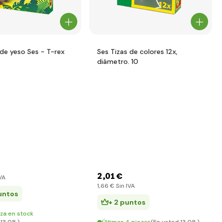
de yeso Ses - T-rex
Ses Tizas de colores 12x,
diámetro. 10
2
,01 €
VA
1
,66 €
Sin IVA
untos
+ 2 puntos
eza en stock