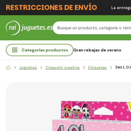
RESTRICCIONES DE ENVÍO
La entrega
Categorías
productos
Gran rebajas de verano
Ses L.O.
Juguetes
Creación creativa
Etiquetas