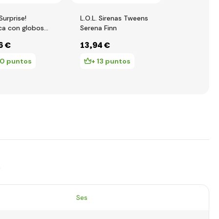
 Surprise!
L.O.L. Sirenas Tweens
L.O.L. Surpri
a con globos
Serena Finn
Muñeca con
ua, PDQ
de cuentas
6 €
13
,94 €
11
,45 €
10 puntos
+ 13 puntos
+ 11 pun
s
Ses