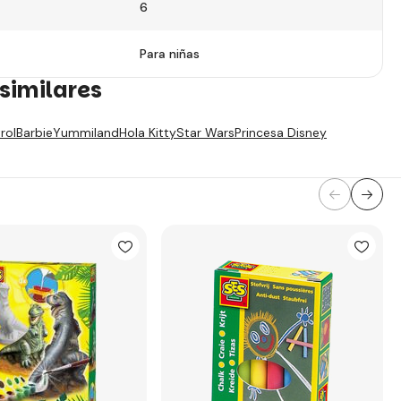
6
Para niñas
similares
rol
Barbie
Yummiland
Hola Kitty
Star Wars
Princesa Disney