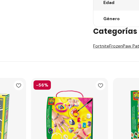
Edad
Género
Categorías 
Fortnite
Frozen
Paw Pat
-56%