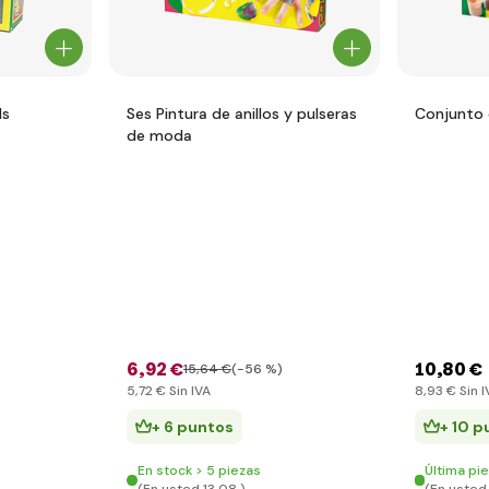
ds
Ses Pintura de anillos y pulseras
Conjunto 
de moda
6
,92 €
10
,80 €
15
,64 €
(-56 %)
5
,72 €
Sin IVA
8
,93 €
Sin I
+ 6 puntos
+ 10 p
En stock > 5 piezas
Última pi