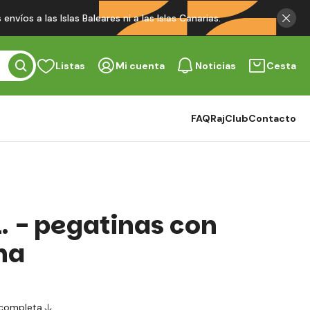
víos a las Islas Baleares ni a las Islas Canarias.
Listas
Mi cuenta
Noticias
Cesta
FAQ
RajClub
Contacto
L. - pegatinas con
na
 completa