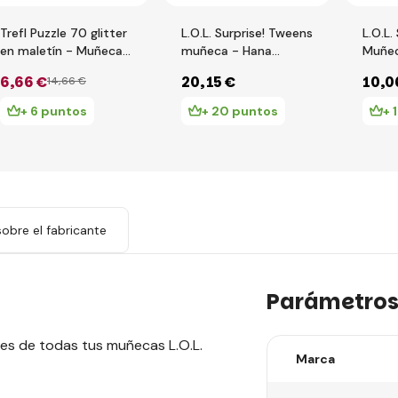
Trefl Puzzle 70 glitter
L.O.L. Surprise! Tweens
L.O.L.
en maletín - Muñecas
muñeca - Hana
Muñec
L.O.L. Surprise!
Groove
de ag
6
,66 €
20
,15 €
10
,0
14
,66 €
+ 6 puntos
+ 20 puntos
+ 
obre el fabricante
Parámetro
tes de todas tus muñecas L.O.L.
Marca