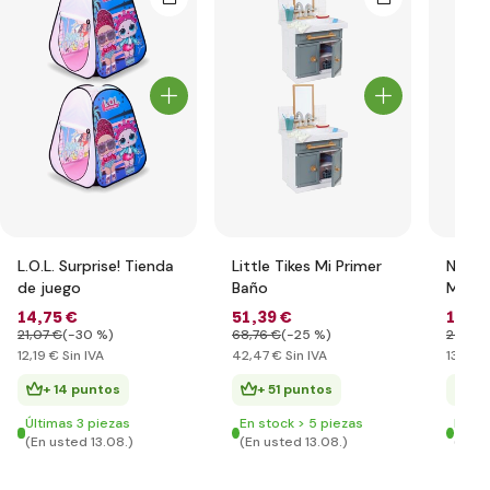
L.O.L. Surprise! Tienda
Little Tikes Mi Primer
Na! Na
de juego
Baño
Muñec
moda 2
14
,75 €
51
,39 €
16
,63
Giann
21
,07 €
(-30 %)
68
,76 €
(-25 %)
26
,12 
12
,19 €
Sin IVA
42
,47 €
Sin IVA
13
,74 €
+ 14 puntos
+ 51 puntos
+ 
Últimas 3 piezas
En stock > 5 piezas
En st
(En usted 13.08.)
(En usted 13.08.)
(En u