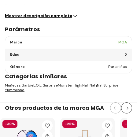
Tamaño de la…
Mostrar descripción completa
Parámetros
Marca
MGA
Edad
5
Género
Para niñas
Categorías similares
Muñecas Barbie
L.O.L. Surprise
Monster High
¡Na! ¡Na! ¡Na! Surprise
Yummiland
Otros productos de la marca MGA
-30%
-25%
-36%