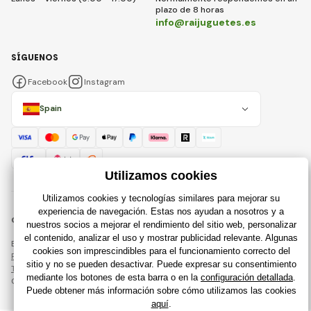
plazo de 8 horas
info@raijuguetes.es
SÍGUENOS
Facebook
Instagram
Spain
© 2018 - 2026 Raijuguetes.es, Todos los derechos reservados
Esta página está protegida por reCAPTCHA y se aplican
Política de privacidad
compañías de Google y su
Términos y condiciones
.
Creación de tiendas en línea eficientes desde
RIESENIA