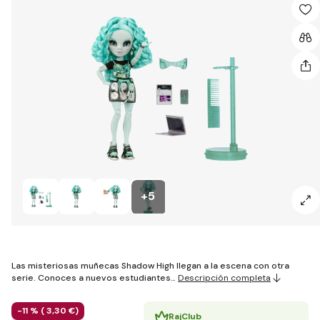
+5
Las misteriosas muñecas Shadow High llegan a la escena con otra
serie. Conoces a nuevos estudiantes…
Descripción completa
-11 % (
3
,30 €
)
RajClub