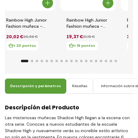
Rainbow High Junior
Rainbow High Junior
Rainb
Fashion muñeca -
Fashion muñeca -
Fash
Bella Parker
Sunny Madison
Viole
20
,02 €
19
,37 €
19
,8
20
,56 €
21
,15 €
+ 20 puntos
+ 19 puntos
+ 
Descripción y parámetros
Reseñas
Información sobre el
Descripción del Producto
Las misteriosas muñecas Shadow High llegan a la escena con
otra serie. Conoces a nuevos estudiantes de la escuela
Shadow High y nuevamente verás su increíble estilo artístico
no solo en la vestimenta. En nuevos colores encontrarás 6