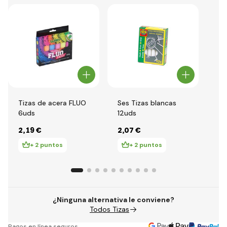
Tizas de acera FLUO
Ses Tizas blancas
Ti
6uds
12uds
20
2
,19 €
2
,07 €
2
,
+ 2 puntos
+ 2 puntos
¿Ninguna alternativa le conviene?
Todos Tizas
Pagos en línea seguros