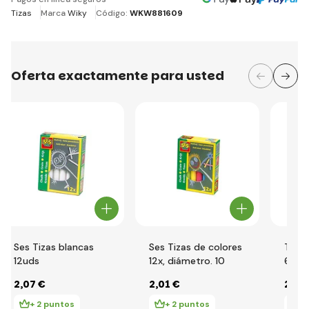
Tizas
Marca
Wiky
Código:
WKW881609
Oferta exactamente para usted
Ses Tizas blancas
Ses Tizas de colores
Tizas
12uds
12x, diámetro. 10
6uds
2
,07 €
2
,01 €
2
,19
+ 2 puntos
+ 2 puntos
+ 