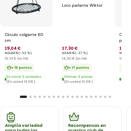
Loro parlante Wiktor
Círculo colgante 60
Caja 
cm
para 
acces
19
,04 €
17
,30 €
12
,78
40
,23 €
(-53 %)
27
,45 €
(-37 %)
18
,05 
15
,73 €
Sin IVA
14
,30 €
Sin IVA
10
,56 
+ 19 puntos
+ 17 puntos
+ 
En stock 5 unidades
Últimas 4 piezas
En st
(En usted 13.08.)
(En usted 13.08.)
(En u
Amplia variedad
Recompensas en
para todas las
nuestro club de