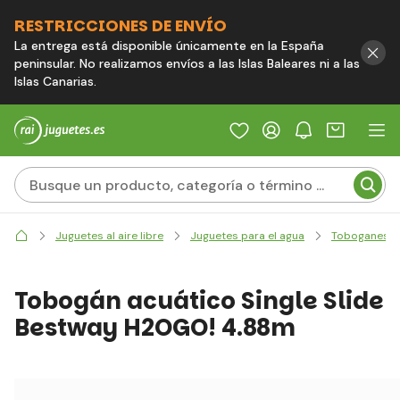
RESTRICCIONES DE ENVÍO
La entrega está disponible únicamente en la España
peninsular. No realizamos envíos a las Islas Baleares ni a las
Islas Canarias.
Juguetes al aire libre
Juguetes para el agua
Toboganes y 
Tobogán acuático Single Slide
Bestway H2OGO! 4.88m