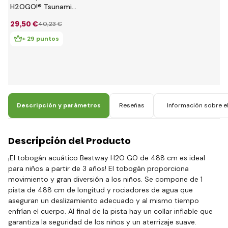
H2OGO!® Tsunami
Splash Ramp™
29
,50 €
40
,23 €
tobogán para 2
personas 488 x 143
+ 29 puntos
cm
Descripción y parámetros
Reseñas
Información sobre el
Descripción del Producto
¡El tobogán acuático Bestway H2O GO de 488 cm es ideal
para niños a partir de 3 años! El tobogán proporciona
movimiento y gran diversión a los niños. Se compone de 1
pista de 488 cm de longitud y rociadores de agua que
aseguran un deslizamiento adecuado y al mismo tiempo
enfrían el cuerpo. Al final de la pista hay un collar inflable que
garantiza la seguridad de los niños y un aterrizaje suave.