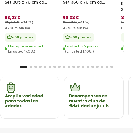
Set 305 x 76 cm con
Set 366 x 76 cm con
Bestw
filtración
filtración
Set 4
filtra
58
,03 €
58
,03 €
84
,5
88
,44 €
(-34 %)
98
,28 €
(-41 %)
176
,09
47
,96 €
Sin IVA
47
,96 €
Sin IVA
69
,91 
+ 58 puntos
+ 58 puntos
+ 
Última pieza en stock
En stock > 5 piezas
En st
(En usted 17.08.)
(En usted 17.08.)
(En u
Amplia variedad
Recompensas en
para todas las
nuestro club de
edades
fidelidad RajClub