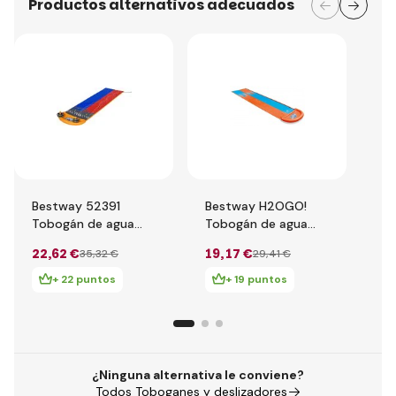
Productos alternativos adecuados
Bestway 52391
Bestway H2OGO!
Be
Tobogán de agua
Tobogán de agua
To
doble H2OGO!
doble 4.88m
H2
22
,62 €
19
,17 €
24
35
,32 €
29
,41 €
4.88m
Sl
+ 22 puntos
+ 19 puntos
¿Ninguna alternativa le conviene?
Todos Toboganes y deslizadores