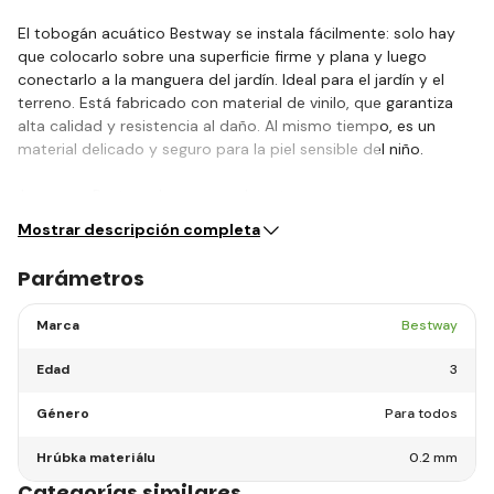
El tobogán acuático Bestway se instala fácilmente: solo hay
que colocarlo sobre una superficie firme y plana y luego
conectarlo a la manguera del jardín. Ideal para el jardín y el
terreno. Está fabricado con material de vinilo, que garantiza
alta calidad y resistencia al daño. Al mismo tiempo, es un
material delicado y seguro para la piel sensible del niño.
¡La marca Bestway ha preparado este…
Mostrar descripción completa
Parámetros
Marca
Bestway
Edad
3
Género
Para todos
Hrúbka materiálu
0.2 mm
Categorías similares