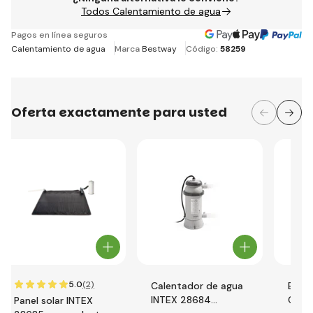
Todos Calentamiento de agua
Pagos en línea seguros
Calentamiento de agua
Marca
Bestway
Código:
58259
Oferta exactamente para usted
5.0
(2)
Calentador de agua
Best
INTEX 28684
Calen
Panel solar INTEX