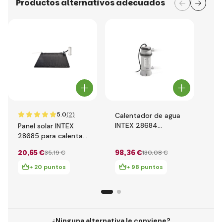
Productos alternativos adecuados
5.0
(2)
Calentador de agua
Be
INTEX 28684
Ca
Panel solar INTEX
eléctrico
par
28685 para calentar
c
agua
20
,65 €
98
,36 €
14
35
,19 €
130
,08 €
+ 20 puntos
+ 98 puntos
¿Ninguna alternativa le conviene?