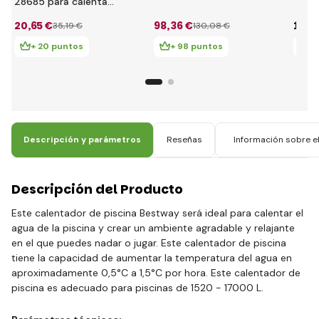
eléctrico
para 
28685 para calentar
cm
agua
20
,65 €
98
,36 €
143
,
35
,19 €
130
,08 €
+ 20 puntos
+ 98 puntos
+
Descripción y parámetros
Reseñas
Información sobre el
Descripción del Producto
Este calentador de piscina Bestway será ideal para calentar el
agua de la piscina y crear un ambiente agradable y relajante
en el que puedes nadar o jugar. Este calentador de piscina
tiene la capacidad de aumentar la temperatura del agua en
aproximadamente 0,5°C a 1,5°C por hora. Este calentador de
piscina es adecuado para piscinas de 1520 - 17000 L.