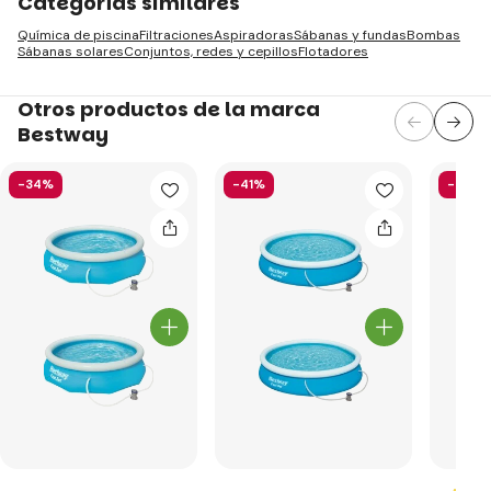
Categorías similares
Química de piscina
Filtraciones
Aspiradoras
Sábanas y fundas
Bombas
Sábanas solares
Conjuntos, redes y cepillos
Flotadores
Otros productos de la marca
Bestway
-34%
-41%
-52%