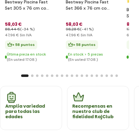
Bestway Piscina Fast
Bestway Piscina Fast
Set 305 x 76 cm con
Set 366 x 76 cm con
Bestw
filtración
filtración
Set 4
filtra
58
,03 €
58
,03 €
84
,5
88
,44 €
(-34 %)
98
,28 €
(-41 %)
176
,09
47
,96 €
Sin IVA
47
,96 €
Sin IVA
69
,91 
+ 58 puntos
+ 58 puntos
+ 
Última pieza en stock
En stock > 5 piezas
En st
(En usted 17.08.)
(En usted 17.08.)
(En u
Amplia variedad
Recompensas en
para todas las
nuestro club de
edades
fidelidad RajClub