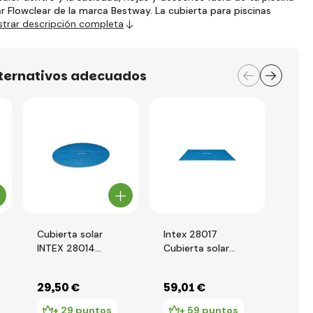
r Flowclear de la marca Bestway. La cubierta para piscinas
trar descripción completa
lternativos adecuados
Cubierta solar
Intex 28017
Best
INTEX 28014
Cubierta solar
sola
redonda para
para piscina 7,32 x
piscina con
3,66 m
29
,50 €
59
,01 €
33
,
diámetro de 487
cm
+ 29 puntos
+ 59 puntos
+