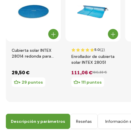
5.0
(2)
Cubierta solar INTEX
28014 redonda para
Enrollador de cubierta
piscina con diámetro
solar INTEX 28051
de 487 cm
29
,50 €
111
,06 €
160
,33 €
+ 29 puntos
+ 111 puntos
Descripción y parámetros
Reseñas
Información s