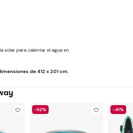
ía solar para calentar el agua en
dimensiones de 412 x 201 cm.
tway
-52%
-41%