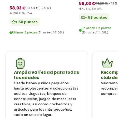
58
,03 €
98
,28 €
(-41 %
58
,03 €
88
,44 €
(-34 %)
47
,96 €
Sin IVA
47
,96 €
Sin IVA
+ 58 puntos
+ 58 puntos
En stock > 5 piezas
Últimas 2 piezas
(En usted 14.08.)
(En usted 14.08.)
Amplia variedad para todas
Recomp
las edades
club de
Desde bebés y niños pequeños
Valoramos
hasta adolescentes y coleccionistas
recompen
adultos. Juguetes, bloques de
compras.
construcción, juegos de mesa, sets
creativos, así como cochecitos y
artículos para los más pequeños,
todo en un solo lugar.