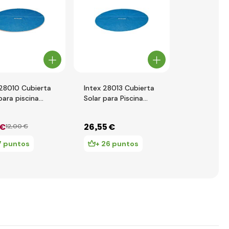
 28010 Cubierta
Intex 28013 Cubierta
Intex 28028
para piscina
Solar para Piscina
solar para p
 m
4,57 m
2 m
 €
26
,55 €
15
,73 €
12
,00 €
23
,
7 puntos
+ 26 puntos
+ 15 pu