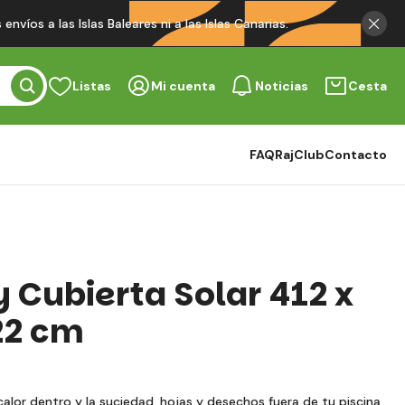
víos a las Islas Baleares ni a las Islas Canarias.
Listas
Mi cuenta
Noticias
Cesta
FAQ
RajClub
Contacto
 Cubierta Solar 412 x
,22 cm
calor dentro y la suciedad, hojas y desechos fuera de tu piscina