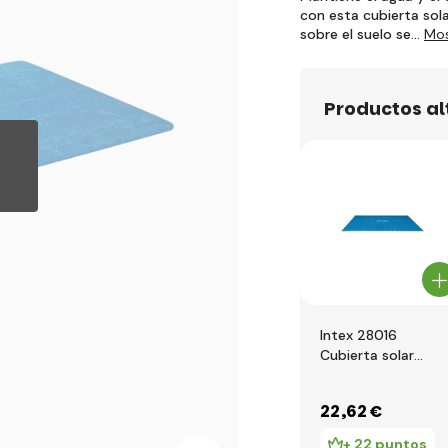
con esta cubierta sola
sobre el suelo se…
Mos
Productos a
Intex 28016
Cubierta solar
para piscina Ultra
Frame 5,49 x 2,74
22
,62 €
m
+ 22 puntos