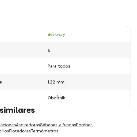
s
Bestway
6
Para todos
lu
1.22 mm
Obdĺžnik
similares
traciones
Aspiradoras
Sábanas y fundas
Bombas
illos
Flotadores
Termómetros