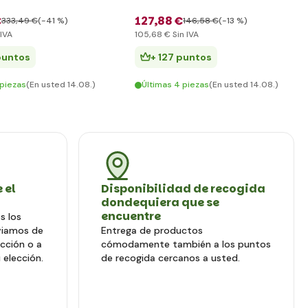
€
127
,88 €
333
,49 €
(-41 %)
146
,58 €
(-13 %)
 IVA
105
,68 €
Sin IVA
puntos
+ 127 puntos
 piezas
(En usted 14.08.)
Últimas 4 piezas
(En usted 14.08.)
 el
Disponibilidad de recogida
dondequiera que se
encuentre
s los
viamos de
Entrega de productos
ección o a
cómodamente también a los puntos
 elección.
de recogida cercanos a usted.