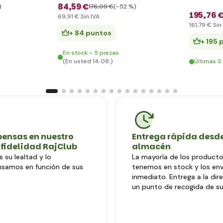
84
,59 €
)
176
,09 €
(-52 %)
195
,76 
69
,91 €
Sin IVA
161
,79 €
Sin
+ 84 puntos
+ 195 
En stock > 5 piezas
(En usted 14.08.)
Últimas 3
ensas en nuestro
Entrega rápida desde
 fidelidad RajClub
almacén
 su lealtad y lo
La mayoría de los producto
samos en función de sus
tenemos en stock y los en
inmediato. Entrega a la dir
un punto de recogida de su