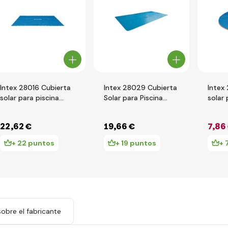
Intex 28016 Cubierta
Intex 28029 Cubierta
Intex
solar para piscina
Solar para Piscina
solar 
Ultra Frame 5,49 x
Frame 4,88 x 2,44 m
2,44
2,74 m
22
,62 €
19
,66 €
7
,86
+ 22 puntos
+ 19 puntos
+ 
obre el fabricante