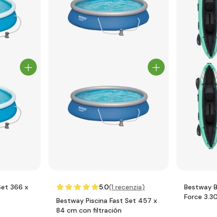
Set 366 x
5.0
(1
recenzia
)
Bestway B
Force 3.3
Bestway Piscina Fast Set 457 x
Kayak
84 cm con filtración