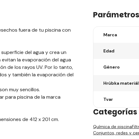
Parámetro
desechos fuera de tu piscina con
Marca
Edad
 superficie del agua y crea un
n evitan la evaporación del agua
ión de los rayos UV. Por lo tanto,
Género
dos y también la evaporación del
Hrúbka materiá
son muy sencillos.
r para piscina de la marca
Tvar
Categorías 
mensiones de 412 x 201 cm.
Química de piscina
Fil
Conjuntos, redes y cep