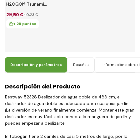
H2OGO!® Tsunami
Splash Ramp™
29
,50 €
40
,23 €
tobogán para 2
personas 488 x 143
+ 29 puntos
cm
Descripción y parámetros
Reseñas
Información sobre el
Descripción del Producto
Bestway 52328 Deslizador de agua doble de 488 cm, el
deslizador de agua doble es adecuado para cualquier jardín.
¡La diversión de verano finalmente comienza! Montar este gran
deslizador es muy fácil: solo conecta la manguera de jardín y
puedes empezar a deslizarte.
El tobogán tiene 2 carriles de casi 5 metros de largo, por lo