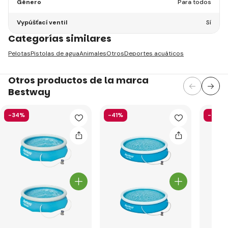
Género
Para todos
Vypúšťací ventil
Sí
Categorías similares
Pelotas
Pistolas de agua
Animales
Otros
Deportes acuáticos
Otros productos de la marca
Bestway
-34%
-41%
-52%