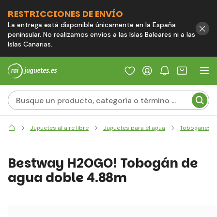
RESTRICCIONES DE ENVÍO
La entrega está disponible únicamente en la España
peninsular. No realizamos envíos a las Islas Baleares ni a las
Islas Canarias.
Juguetes al aire libre
Juguetes para el agua
Toboganes y 
Bestway H2OGO! Tobogán de
agua doble 4.88m