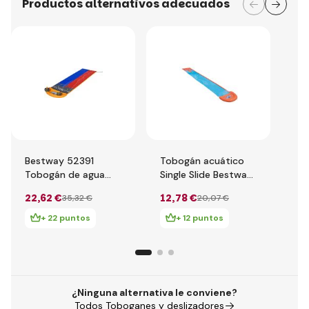
Productos alternativos adecuados
Bestway 52391
Tobogán acuático
Be
Tobogán de agua
Single Slide Bestway
H2
doble H2OGO!
H2OGO! 4.88m
Sp
22
,62 €
12
,78 €
29
35
,32 €
20
,07 €
4.88m
to
pe
+ 22 puntos
+ 12 puntos
c
¿Ninguna alternativa le conviene?
Todos Toboganes y deslizadores