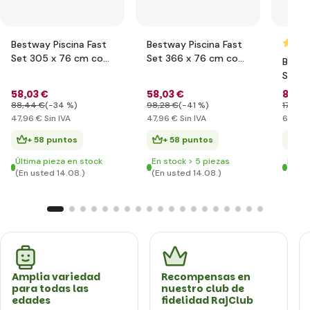
Bestway Piscina Fast
Bestway Piscina Fast
Set 305 x 76 cm con
Set 366 x 76 cm con
Bestw
filtración
filtración
Set 4
filtra
58
,03 €
58
,03 €
84
,5
88
,44 €
(-34 %)
98
,28 €
(-41 %)
176
,09
47
,96 €
Sin IVA
47
,96 €
Sin IVA
69
,91 
+ 58 puntos
+ 58 puntos
+ 
Última pieza en stock
En stock > 5 piezas
En st
(En usted 14.08.)
(En usted 14.08.)
(En u
Amplia variedad
Recompensas en
para todas las
nuestro club de
edades
fidelidad RajClub