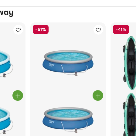
tway
-51%
-41%