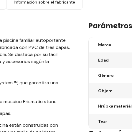
s
Información sobre el fabricante
Parámetro
 piscina familiar autoportante.
Marca
 fabricada con PVC de tres capas.
le. Se destaca por su fácil
Edad
ra y accesorios según la
Género
System ™, que garantiza una
Objem
de mosaico Prismatic stone.
Hrúbka materiá
capas.
Tvar
cina están construidas con