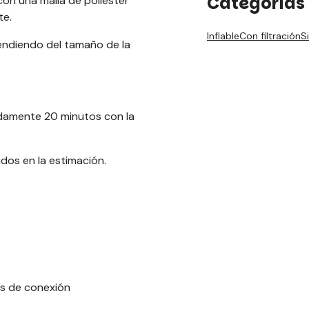
Categorías 
con una malla de poliéster
te.
Inflable
Con filtración
Si
endiendo del tamaño de la
madamente 20 minutos con la
idos en la estimación.
as de conexión