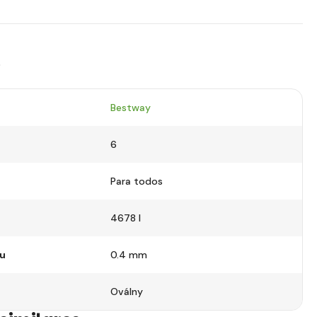
s
Bestway
6
Para todos
4678 l
lu
0.4 mm
Oválny