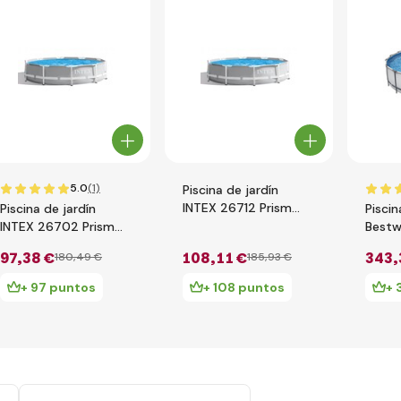
5.0
(1)
Piscina de jardín
INTEX 26712 Prism
Piscina de jardín
Piscin
Frame 366 x 76 cm
INTEX 26702 Prism
Bestw
con filtración de
Frame 305 x 76 cm
Pro M
97
,38 €
108
,11 €
343
,
180
,49 €
185
,93 €
cartucho
con filtración de
1.22m
cartucho
filtra
+ 97 puntos
+ 108 puntos
+ 