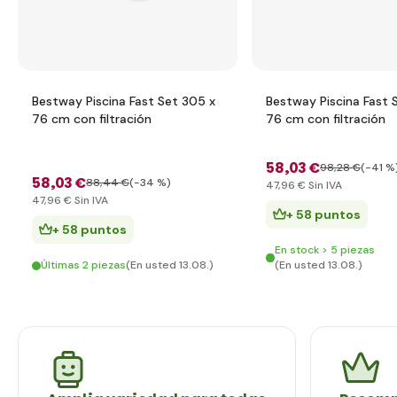
Bestway Piscina Fast Set 305 x
Bestway Piscina Fast 
76 cm con filtración
76 cm con filtración
58
,03 €
98
,28 €
(-41 %
58
,03 €
88
,44 €
(-34 %)
47
,96 €
Sin IVA
47
,96 €
Sin IVA
+ 58 puntos
+ 58 puntos
En stock > 5 piezas
Últimas 2 piezas
(En usted 13.08.)
(En usted 13.08.)