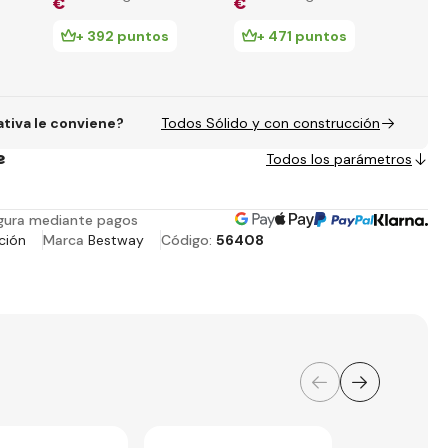
€
€
€
metálica 427 cm
cartucho
Max,
x 122 cm con
con 
+ 392 puntos
+ 471 puntos
+
accesorios
ativa le conviene?
Todos Sólido y con construcción
e
Todos los parámetros
gura mediante pagos
ción
Marca
Bestway
Código:
56408