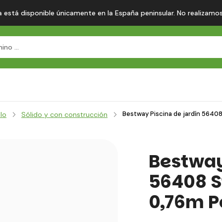
 está disponible únicamente en la España peninsular. No realizamos en
Bestway Piscina de jardín 56408
elo
Sólido y con construcción
Bestway
56408 S
0,76m P