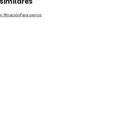
similares
n filtración
Para perros