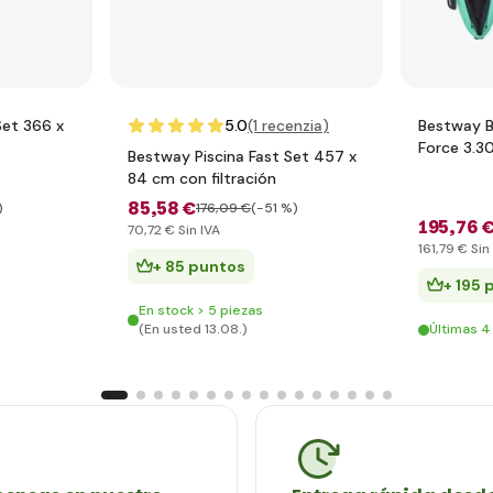
Set 366 x
5.0
(1
recenzia
)
Bestway B
Force 3.3
Bestway Piscina Fast Set 457 x
Kayak
84 cm con filtración
85
,58 €
)
176
,09 €
(-51 %)
195
,76 
70
,72 €
Sin IVA
161
,79 €
Sin
+ 85 puntos
+ 195 
En stock > 5 piezas
(En usted 13.08.)
Últimas 4