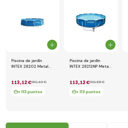
Piscina de jardín
Piscina de jardín
INTEX 28202 Metal
INTEX 28212NP Metal
Frame 305 x 76 cm
Frame 366 x 76 cm
con filtración de
con filtración de
113
,12 €
113
,12 €
180
,49 €
190
,58 €
cartucho
cartucho
+ 113 puntos
+ 113 puntos