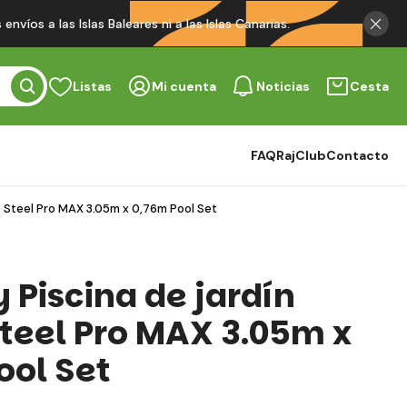
víos a las Islas Baleares ni a las Islas Canarias.
Listas
Mi cuenta
Noticias
Cesta
FAQ
RajClub
Contacto
 Steel Pro MAX 3.05m x 0,76m Pool Set
 Piscina de jardín
teel Pro MAX 3.05m x
ool Set