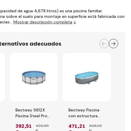
pacidad de agua 4,678 litros) es una piscina familiar
ina sobre el suelo para montaje en superficie está fabricada con
racias…
Mostrar descripción completa
lternativos adecuados
Bestway 5612X
Bestway Piscina
Best
Piscina Steel Pro
con estructura
Pisc
MAX con
4,88 x 3,05 x
Estr
392
,51
471
,21
294
490
,89
608
,93
estructura
1,07m filtración de
Metá
€
€