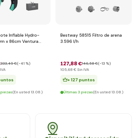
ote Inflable Hydro-
Bestway 58515 Filtro de arena
0m x 86cm Ventura
3.596 l/h
€
127
,88 €
333
,49 €
(-41 %)
146
,58 €
(-13 %)
 IVA
105
,68 €
Sin IVA
puntos
+ 127 puntos
 piezas
(En usted 13.08.)
Últimas 3 piezas
(En usted 13.08.)