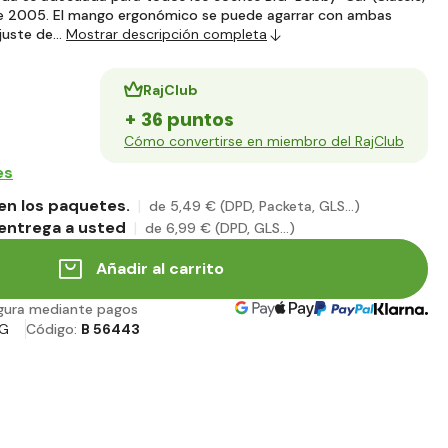
e 2005. El mango ergonómico se puede agarrar con ambas
juste de…
Mostrar descripción completa
RajClub
+ 36 puntos
Cómo convertirse en miembro del RajClub
es
en los paquetes.
de 5
,49 €
(DPD, Packeta, GLS...)
entrega a usted
de 6
,99 €
(DPD, GLS...)
Añadir al carrito
gura mediante pagos
IG
Código:
B 56443