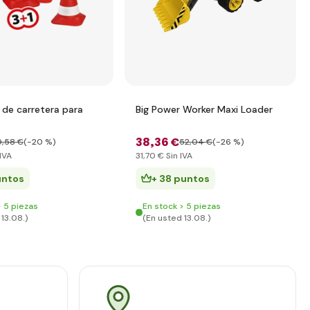
 de carretera para
Big Power Worker Maxi Loader
38
,36 €
9
,58 €
(-20 %)
52
,04 €
(-26 %)
IVA
31
,70 €
Sin IVA
untos
+ 38 puntos
> 5 piezas
En stock > 5 piezas
13.08.)
(En usted 13.08.)