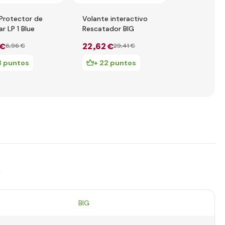
Protector de
Volante interactivo
Cubiertas
ar LP 1 Blue
Rescatador BIG
protectoras
zapatos par
 €
22
,62 €
6
,38 €
6
,96 €
29
,41 €
9
,74
Shoe-Care 
negro
3 puntos
+ 22 puntos
+ 6 pun
s
BIG