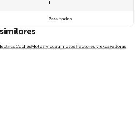
1
Para todos
similares
léctrico
Coches
Motos y cuatrimotos
Tractores y excavadoras