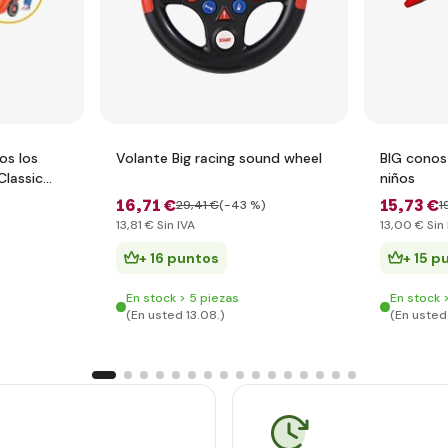
os los
Volante Big racing sound wheel
BIG conos
Classic
niños
16
,71 €
15
,73 €
29
,41 €
(-43 %)
1
13
,81 €
Sin IVA
13
,00 €
Sin 
+ 16 puntos
+ 15 p
En stock > 5 piezas
En stock 
(En usted 13.08.)
(En usted 