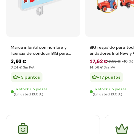
Marca infantil con nombre y
BIG respaldo para tod
licencia de conducir BIG para
andadores BIG New y 
correpasillos BIG New & Classic
correpasillos
3
,93 €
17
,62 €
19
,58 €
(-10 %)
3
,24 €
Sin IVA
14
,56 €
Sin IVA
+ 3 puntos
+ 17 puntos
En stock > 5 piezas
En stock > 5 piezas
(En usted 13.08.)
(En usted 13.08.)