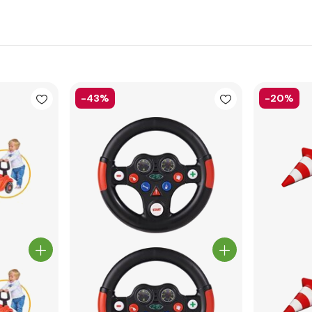
-43%
-20%