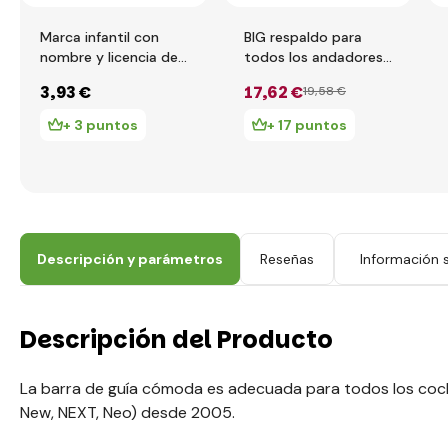
Marca infantil con
BIG respaldo para
nombre y licencia de
todos los andadores
conducir BIG para
BIG New y Classic
3
,93 €
17
,62 €
19
,58 €
correpasillos BIG New
correpasillos
& Classic
+ 3 puntos
+ 17 puntos
Descripción y parámetros
Reseñas
Información s
Descripción del Producto
La barra de guía cómoda es adecuada para todos los coc
New, NEXT, Neo) desde 2005.