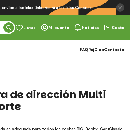
víos a las Islas Baleares ni a las Islas Canarias.
Listas
Mi cuenta
Noticias
Cesta
FAQ
RajClub
Contacto
a de dirección Multi
orte
oda es adecuada para todos los coches BIG-Bobby-Car (Classic,