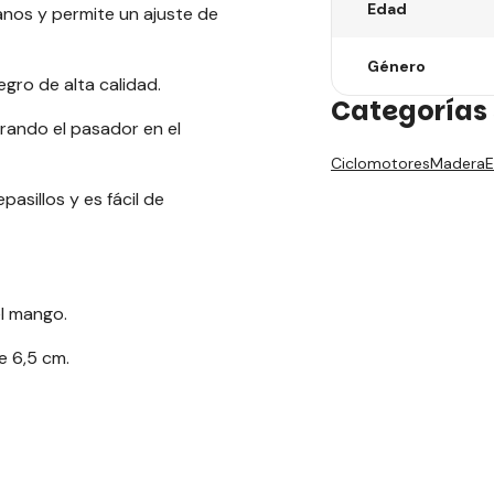
Edad
os y permite un ajuste de
Género
gro de alta calidad.
Categorías 
urando el pasador en el
Ciclomotores
Madera
E
asillos y es fácil de
el mango.
e 6,5 cm.