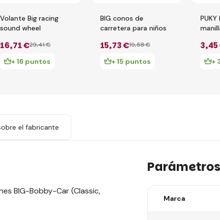
Volante Big racing
BIG conos de
PUKY 
sound wheel
carretera para niños
manill
16
,71 €
15
,73 €
3
,45
29
,41 €
19
,58 €
+ 16 puntos
+ 15 puntos
+ 
obre el fabricante
Parámetro
hes BIG-Bobby-Car (Classic,
Marca