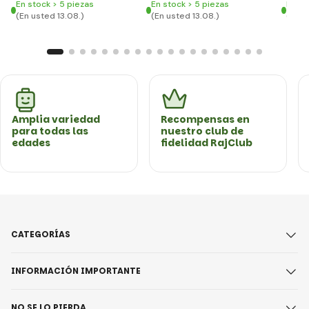
En stock > 5 piezas
En stock > 5 piezas
En st
(En usted 13.08.)
(En usted 13.08.)
(En u
Amplia variedad
Recompensas en
para todas las
nuestro club de
edades
fidelidad RajClub
CATEGORÍAS
INFORMACIÓN IMPORTANTE
NO SE LO PIERDA