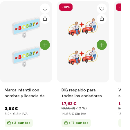
-10%
-43%
Marca infantil con
BIG respaldo para
Volant
nombre y licencia de
todos los andadores
sound
conducir BIG para
BIG New y Classic
17
,62 €
16
,71
correpasillos BIG New
correpasillos
3
,93 €
19
,58 €
(-10 %)
29
,41 
& Classic
3
,24 €
Sin IVA
14
,56 €
Sin IVA
13
,81 €
+ 3 puntos
+ 17 puntos
+ 