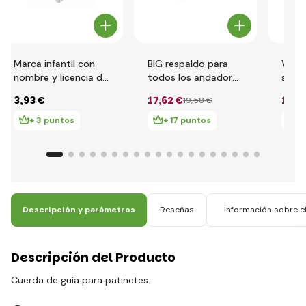
Marca infantil con
BIG respaldo para
Volan
nombre y licencia de
todos los andadores
soun
conducir BIG para
BIG New y Classic
3
,93 €
17
,62 €
16
,7
19
,58 €
correpasillos BIG
correpasillos
New & Classic
+ 3 puntos
+ 17 puntos
+ 
Descripción y parámetros
Reseñas
Información sobre el
Descripción del Producto
Cuerda de guía para patinetes.