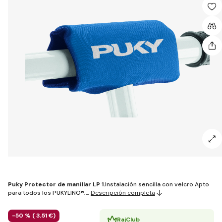
Puky Protector de manillar LP 1.
Instalación sencilla con velcro.Apto
para todos los PUKYLINO®,…
Descripción completa
-50 % (
3
,51 €
)
RajClub