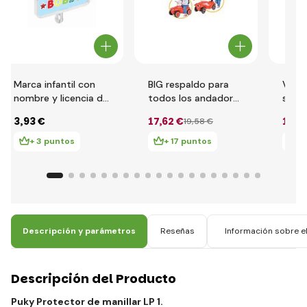
Marca infantil con
BIG respaldo para
Volan
nombre y licencia de
todos los andadores
soun
conducir BIG para
BIG New y Classic
3
,93 €
17
,62 €
16
,7
19
,58 €
correpasillos BIG
correpasillos
New & Classic
+ 3 puntos
+ 17 puntos
+ 
Descripción y parámetros
Reseñas
Información sobre el
Descripción del Producto
Puky Protector de manillar LP 1.