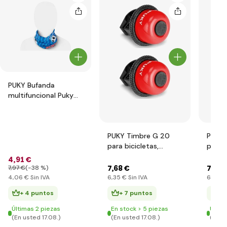
PUKY Bufanda
multifuncional Puky
Blue
PUKY Timbre G 20
PUKY 
para bicicletas,
para P
correpasillos,
PukyM
4
,91 €
patinetes Red
Fitsch
7
,68 €
7
,68 
7
,97 €
(-38 %)
4
,06 €
Sin IVA
6
,35 €
Sin IVA
6
,35 €
+ 4 puntos
+ 7 puntos
+ 
Últimas 2 piezas
En stock > 5 piezas
Últim
(En usted 17.08.)
(En usted 17.08.)
(En u