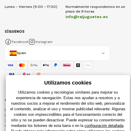
Lunes - Viernes (9:00 - 17:00)
Normalmente respondemos en un
plazo de 8 horas
info@raijuguetes.es
SÍGUENOS
Facebook
Instagram
Spain
© 2018 - 2026 Raijuguetes.es, Todos los derechos reservados
Esta página está protegida por reCAPTCHA y se aplican
Política de privacidad
compañías de Google y su
Términos y condiciones
.
Creación de tiendas en línea eficientes desde
RIESENIA