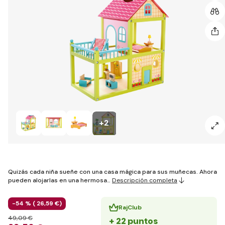
+2
Quizás cada niña sueñe con una casa mágica para sus muñecas. Ahora
pueden alojarlas en una hermosa…
Descripción completa
-54 % (
26
,59 €
)
RajClub
49
,09 €
+ 22 puntos