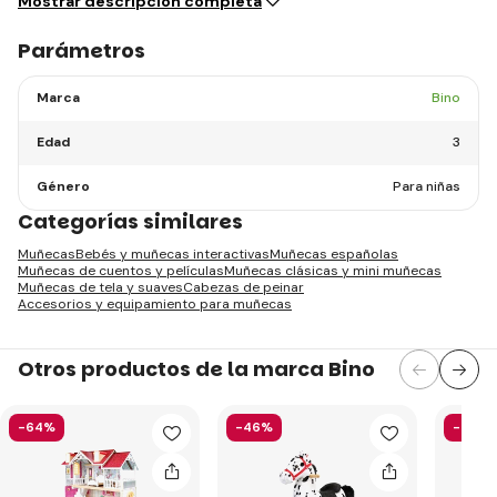
Mostrar descripción completa
Parámetros
Marca
Bino
Edad
3
Género
Para niñas
Categorías similares
Muñecas
Bebés y muñecas interactivas
Muñecas españolas
Muñecas de cuentos y películas
Muñecas clásicas y mini muñecas
Muñecas de tela y suaves
Cabezas de peinar
Accesorios y equipamiento para muñecas
Otros productos de la marca Bino
-64%
-46%
-46%