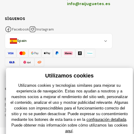
info@raijuguetes.es
SÍGUENOS
Facebook
Instagram
Spain
© 2018 - 2026 Raijuguetes.es, Todos los derechos reservados
Esta página está protegida por reCAPTCHA y se aplican
Política de privacidad
compañías de Google y su
Términos y condiciones
.
Creación de tiendas en línea eficientes desde
RIESENIA