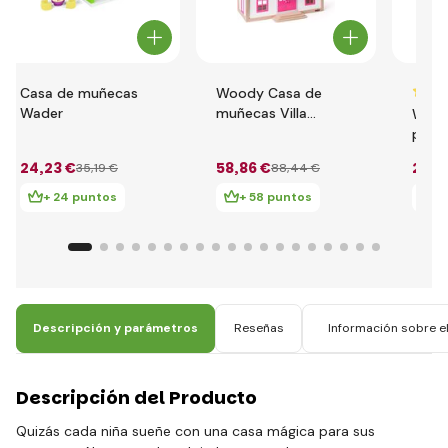
Casa de muñecas
Woody Casa de
Wader
muñecas Villa
Wood
Wisteria
pequ
acces
24
,23 €
58
,86 €
25
,7
35
,19 €
88
,44 €
+ 24 puntos
+ 58 puntos
+
Descripción y parámetros
Reseñas
Información sobre el
Descripción del Producto
Quizás cada niña sueñe con una casa mágica para sus