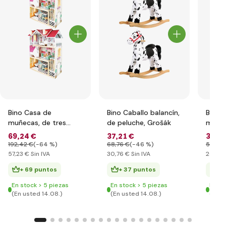
Bino Casa de
Bino Caballo balancín,
Bino 
muñecas, de tres
de peluche, Grošák
muñec
pisos
verde
69
,24 €
37
,21 €
32
,0
192
,42 €
(-64 %)
68
,76 €
(-46 %)
58
,93 
57
,23 €
Sin IVA
30
,76 €
Sin IVA
26
,46
+ 69 puntos
+ 37 puntos
+ 
En stock > 5 piezas
En stock > 5 piezas
En st
(En usted 14.08.)
(En usted 14.08.)
(En u