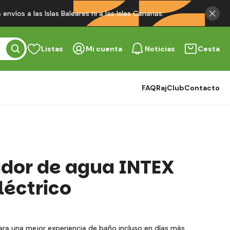
víos a las Islas Baleares ni a las Islas Canarias.
Listas
Mi cuenta
Noticias
Cesta
FAQ
RajClub
Contacto
dor de agua INTEX
léctrico
ra una mejor experiencia de baño incluso en días más