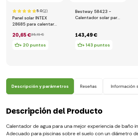
5.0
(2)
Bestway 58423 -
Calentador solar para
Panel solar INTEX
piscina 110 x 171 cm
28685 para calentar
agua
20
,65 €
143
,49 €
35
,19 €
+ 20 puntos
+ 143 puntos
Descripción y parámetros
Reseñas
Información s
Descripción del Producto
Calentador de agua para una mejor experiencia de baño inc
Adecuado para piscinas sobre el suelo con un diámetro de