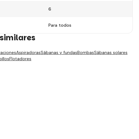
6
Para todos
similares
traciones
Aspiradoras
Sábanas y fundas
Bombas
Sábanas solares
illos
Flotadores