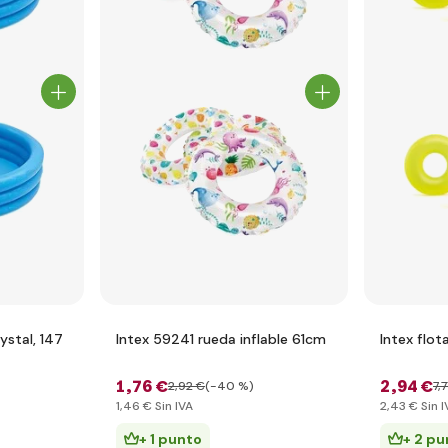
ystal, 147
Intex 59241 rueda inflable 61cm
Intex flo
1
,76 €
2
,94 €
2
,92 €
(-40 %)
7
,
1
,46 €
Sin IVA
2
,43 €
Sin I
+ 1 punto
+ 2 pu