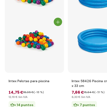
Intex Pelotas para piscina
Intex 58426 Piscina cr
x 33 cm
14
,75 €
7
,66 €
18
,05 €
(-18 %)
15
,64 €
(-51 %)
12
,19 €
Sin IVA
6
,33 €
Sin IVA
+ 14 puntos
+ 7 puntos