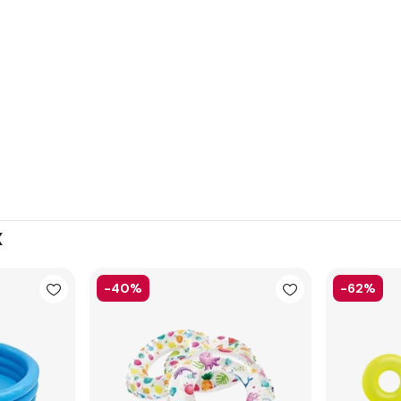
x
-40%
-62%