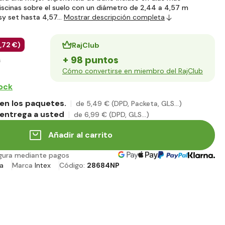
iscinas sobre el suelo con un diámetro de 2,44 a 4,57 m
asy set hasta 4,57…
Mostrar descripción completa
,72 €
)
RajClub
+ 98 puntos
€
Cómo convertirse en miembro del RajClub
tock
en los paquetes.
de 5
,49 €
(DPD, Packeta, GLS...)
entrega a usted
de 6
,99 €
(DPD, GLS...)
Añadir al carrito
gura mediante pagos
a
Marca
Intex
Código:
28684NP