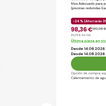
fríos.Adecuado para p
(piscinas redondas E
-24 % (
Ahorrarás
31
98
,36 €
130
,08 
81
,29 €
Sin IVA
Última pieza en s
Desde 14.08.2026 
Desde 14.08.2026 
Opción de compra se
Calentamiento de agu