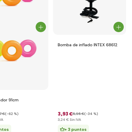
Bomba de inflado INTEX 68612
tador 91cm
3
,93 €
77 €
(-62 %)
5
,95 €
(-34 %)
VA
3
,24 €
Sin IVA
ntos
+ 3 puntos