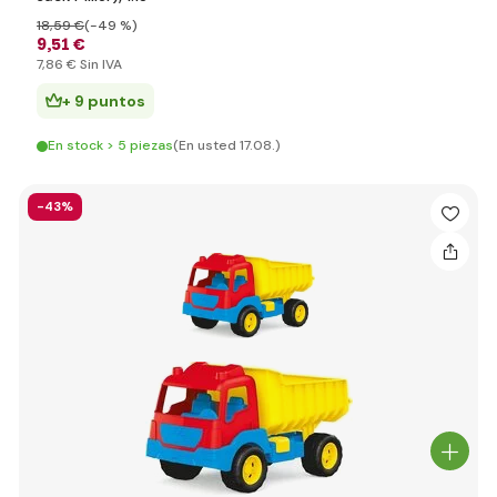
18
,59 €
(-49 %)
9
,51 €
7
,86 €
Sin IVA
+ 9 puntos
En stock > 5 piezas
(En usted 17.08.)
-43%