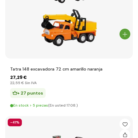
Tatra 148 excavadora 72 cm amarillo naranja
27
,29 €
22
,55 €
Sin IVA
+ 27 puntos
En stock > 5 piezas
(En usted 17.08.)
-41%