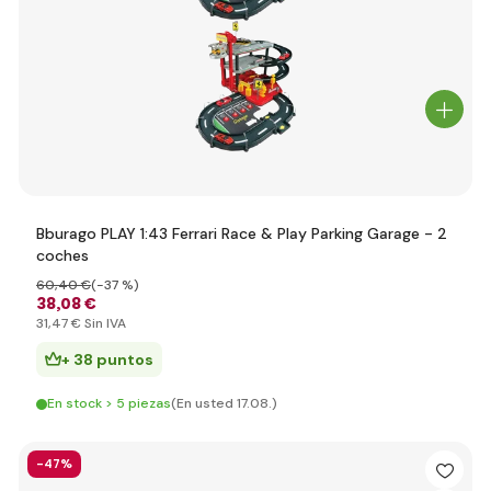
Bburago PLAY 1:43 Ferrari Race & Play Parking Garage - 2
coches
60
,40 €
(-37 %)
38
,08 €
31
,47 €
Sin IVA
+ 38 puntos
En stock > 5 piezas
(En usted 17.08.)
-47%