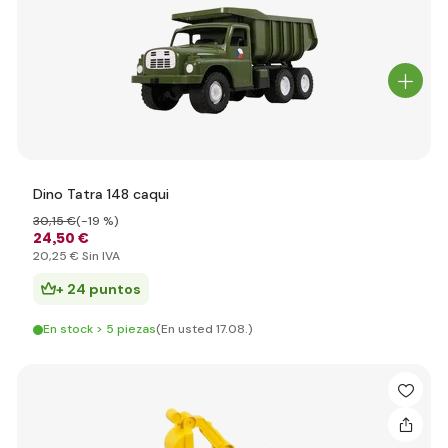
Dino Tatra 148 caqui
30
,15 €
(-19 %)
24
,50 €
20
,25 €
Sin IVA
+ 24 puntos
En stock > 5 piezas
(En usted 17.08.)