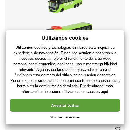
Autobús MAN Flixbus 26,5 cm
11
,34 €
9
,37 €
Sin IVA
+ 11 puntos
Últimas 2 piezas
(En usted 17.08.)