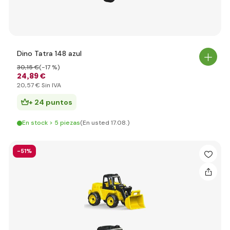
Dino Tatra 148 azul
30
,15 €
(-17 %)
24
,89 €
20
,57 €
Sin IVA
+ 24 puntos
En stock > 5 piezas
(En usted 17.08.)
-51%