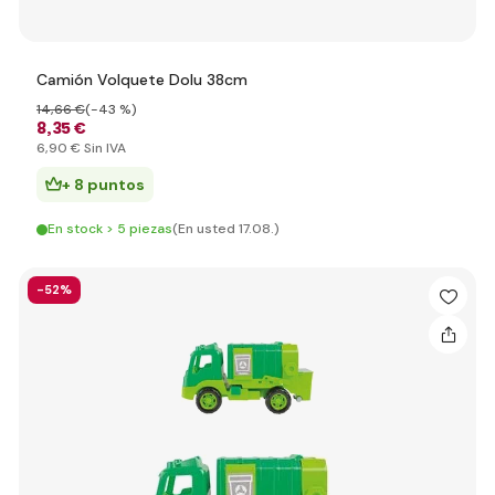
Camión Volquete Dolu 38cm
14
,66 €
(-43 %)
8
,35 €
6
,90 €
Sin IVA
+ 8 puntos
En stock > 5 piezas
(En usted 17.08.)
-52%