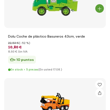
Dolu Coche de plástico Basureros 43cm, verde
22
,53 €
(-52 %)
10
,80 €
8
,93 €
Sin IVA
+ 10 puntos
En stock > 5 piezas
(En usted 17.08.)