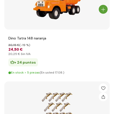
Dino Tatra 148 naranja
30
,15 €
(-19 %)
24
,50 €
20
,25 €
Sin IVA
+ 24 puntos
En stock > 5 piezas
(En usted 17.08.)