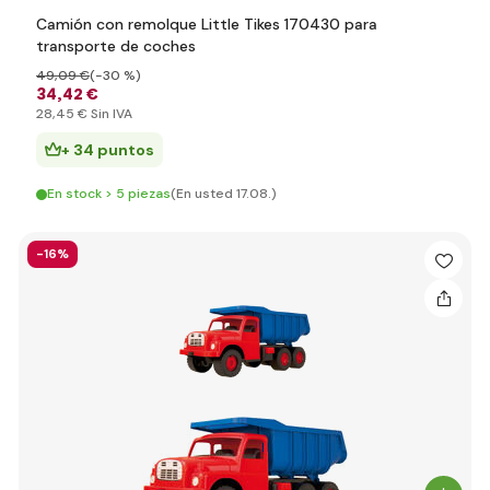
Camión con remolque Little Tikes 170430 para
transporte de coches
49
,09 €
(-30 %)
34
,42 €
28
,45 €
Sin IVA
+ 34 puntos
En stock > 5 piezas
(En usted 17.08.)
-16%