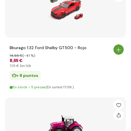
Bburago 1:32 Ford Shelby GT500 - Rojo
14
,66 €
(-41 %)
8
,65 €
7
,15 €
Sin IVA
+ 8 puntos
En stock > 5 piezas
(En usted 17.08.)