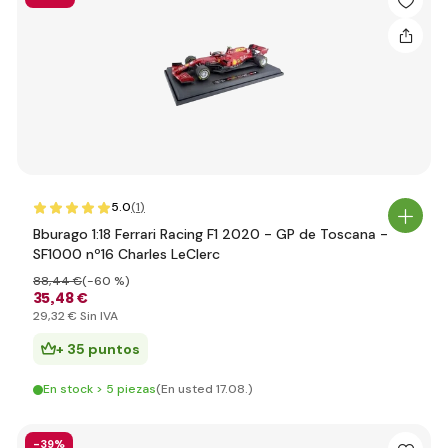
5.0
(1
)
Bburago 1:18 Ferrari Racing F1 2020 - GP de Toscana -
SF1000 nº16 Charles LeClerc
88
,44 €
(-60 %)
35
,48 €
29
,32 €
Sin IVA
+ 35 puntos
En stock > 5 piezas
(En usted 17.08.)
-39%