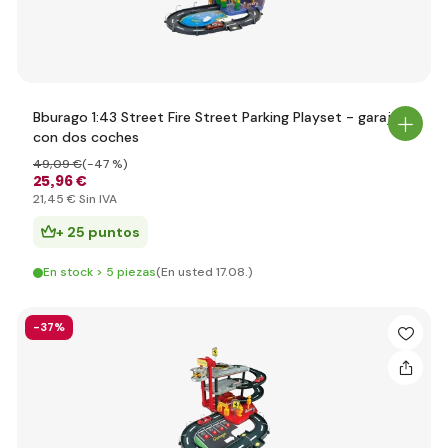
Bburago 1:43 Street Fire Street Parking Playset - garaje
con dos coches
49
,09 €
(-47 %)
25
,96 €
21
,45 €
Sin IVA
+ 25 puntos
En stock > 5 piezas
(En usted 17.08.)
-37%