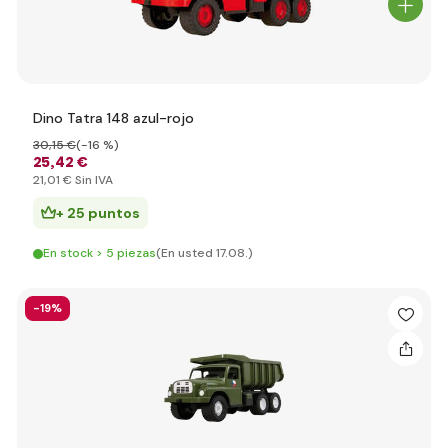
Dino Tatra 148 azul-rojo
30
,15 €
(-16 %)
25
,42 €
21
,01 €
Sin IVA
+ 25 puntos
En stock > 5 piezas
(En usted 17.08.)
-19%