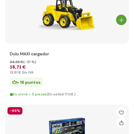
Dolu MAXI cargador
34
,33 €
(-51 %)
16
,71 €
13
,81 €
Sin IVA
+ 16 puntos
En stock > 5 piezas
(En usted 17.08.)
-66%