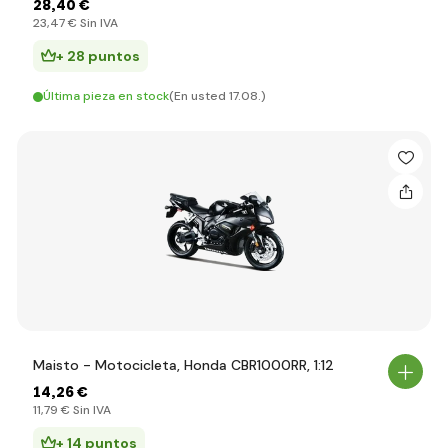
28
,40 €
23
,47 €
Sin IVA
+ 28 puntos
Última pieza en stock
(En usted 17.08.)
Maisto - Motocicleta, Honda CBR1000RR, 1:12
14
,26 €
11
,79 €
Sin IVA
+ 14 puntos