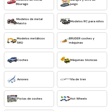
Bburago
juego
Modelos de metal
Modelos RC para niños
Maisto
Modelos metálicos
BRUDER coches y
SIKU
máquinas
Coches
Máquinas técnicas
Aviones
Vía de tren
Pistas de coches
Hot Wheels