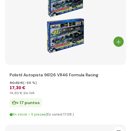
Polistil Autopista 96126 VR46 Formula Racing
50
,32 €
(-66 %)
17
,30 €
14
,30 €
Sin IVA
+ 17 puntos
En stock > 5 piezas
(En usted 17.08.)