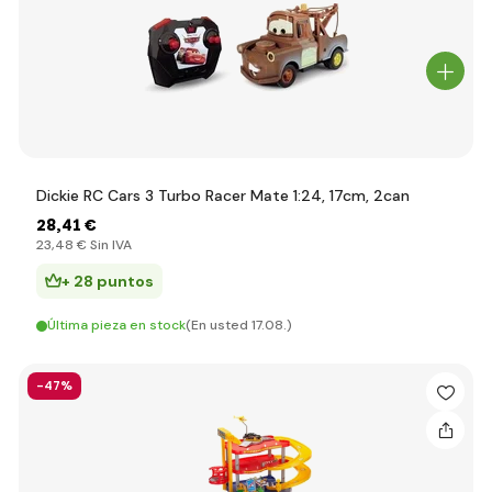
Dickie RC Cars 3 Turbo Racer Mate 1:24, 17cm, 2can
28
,41 €
23
,48 €
Sin IVA
+ 28 puntos
Última pieza en stock
(En usted 17.08.)
-47%