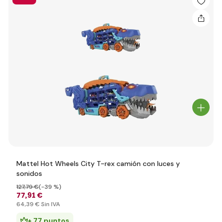
Mattel Hot Wheels City T-rex camión con luces y
sonidos
127
,79 €
(-39 %)
77
,91 €
64
,39 €
Sin IVA
+ 77 puntos