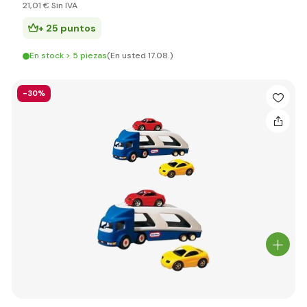
21
,01 €
Sin IVA
+ 25 puntos
En stock > 5 piezas
(En usted 17.08.)
-30%