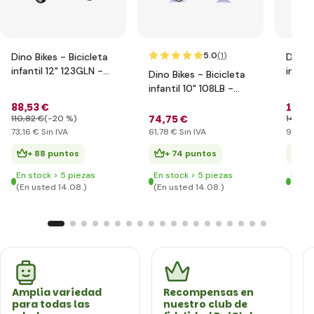
5.0
(1
)
Dino Bikes - Bicicleta
Dino B
infantil 12" 123GLN -
infant
Dino Bikes - Bicicleta
rojo 2014
rojo 
infantil 10" 108LB -
azul 2017
88
,53 €
114
,
74
,75 €
110
,82 €
(-20 %)
140
,0
73
,16 €
Sin IVA
61
,78 €
Sin IVA
94
,30
+ 88 puntos
+ 74 puntos
+ 
En stock > 5 piezas
En stock > 5 piezas
En st
(En usted 14.08.)
(En usted 14.08.)
(En u
Amplia variedad
Recompensas en
para todas las
nuestro club de