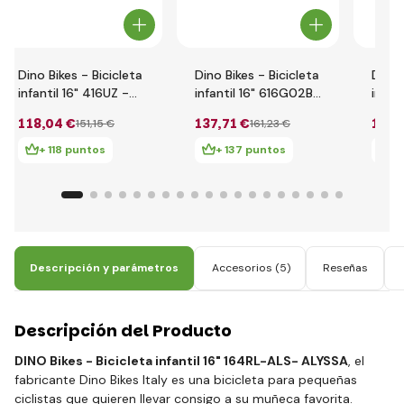
Dino Bikes - Bicicleta
Dino Bikes - Bicicleta
Dino 
infantil 16" 416UZ -
infantil 16" 616G02BA
infan
verde 2017
- Barbie 2024
Unico
118
,04 €
137
,71 €
120
,
151
,15 €
161
,23 €
+ 118 puntos
+ 137 puntos
+ 
Descripción y parámetros
Accesorios
(5)
Reseñas
Descripción del Producto
DINO Bikes - Bicicleta infantil 16" 164RL-ALS- ALYSSA
, el
fabricante Dino Bikes Italy es una bicicleta para pequeñas
ciclistas que quieren llevar consigo a su muñeca favorita.