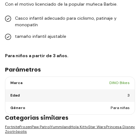
Con el motivo licenciado de la popular muñeca Barbie.
Casco infantil adecuado para ciclismo, patinaje y
monopatín
tamaño infantil ajustable
Para niños a partir de 3 años.
Parámetros
Marca
DINO Bikes
Edad
3
Género
Para niñas
Categorías similares
Fortnite
Frozen
Paw Patrol
Yummiland
Hola Kitty
Star Wars
Princesa Disney
Zootrópolis