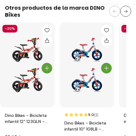
Otros productos de la marca DINO
Bikes
-20%
-19%
5.0
(1
)
Dino Bikes - Bicicleta
Dino B
infantil 12" 123GLN -
infant
Dino Bikes - Bicicleta
rojo 2014
rojo 
infantil 10" 108LB -
azul 2017