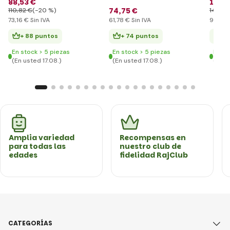
88
,53 €
114
,
74
,75 €
110
,82 €
(-20 %)
140
,0
73
,16 €
Sin IVA
61
,78 €
Sin IVA
94
,30
+ 88 puntos
+ 74 puntos
+ 
En stock > 5 piezas
En stock > 5 piezas
En st
(En usted 17.08.)
(En usted 17.08.)
(En u
Amplia variedad
Recompensas en
para todas las
nuestro club de
edades
fidelidad RajClub
CATEGORÍAS