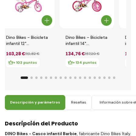
Dino Bikes - Bicicleta
Dino Bikes - Bicicleta
Dino 
infantil 12"
infantil 14"
infan
612GL02BA - Barbie
614G02BA - Barbie
- Ba
103
,28 €
134
,76 €
137
,
110
,82 €
157
,20 €
2024
2024
+ 103 puntos
+ 134 puntos
+ 
Descripción y parámetros
Reseñas
Información sobre el
Descripción del Producto
DINO Bikes - Casco infantil Barbie
, fabricante Dino Bikes Italy.