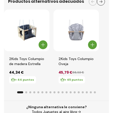
Productos alternativos adecuados
2Kids Toys Columpio
2Kids Toys Columpio
2K
de madera Estrella
Oveja
Ag
es
44
,34 €
45
,79 €
38
58
,93 €
cor
pi
+ 44 puntos
+ 45 puntos
¿Ninguna alternativa le conviene?
Todos Juguetes al aire libre