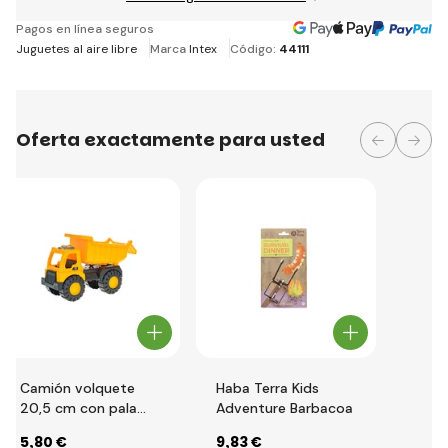
Pagos en línea seguros
Juguetes al aire libre
Marca
Intex
Código:
44111
Oferta exactamente para usted
Camión volquete
Haba Terra Kids
20,5 cm con pala
Adventure Barbacoa
15,5 cm
5
,80 €
9
,83 €