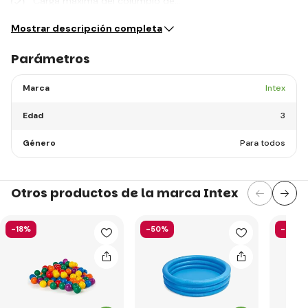
Carga máxima del columpio de…
Mostrar descripción completa
Parámetros
Marca
Intex
Edad
3
Género
Para todos
Otros productos de la marca Intex
-18%
-50%
-40%