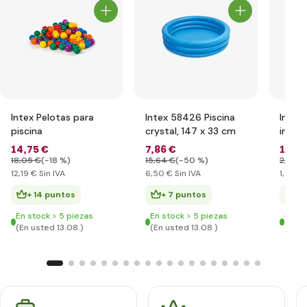
Intex Pelotas para
Intex 58426 Piscina
Intex
piscina
crystal, 147 x 33 cm
inflab
14
,75 €
7
,86 €
1
,76 
18
,05 €
(-18 %)
15
,64 €
(-50 %)
2
,92 €
12
,19 €
Sin IVA
6
,50 €
Sin IVA
1
,46 €
+ 14 puntos
+ 7 puntos
+ 
En stock > 5 piezas
En stock > 5 piezas
En st
(En usted 13.08.)
(En usted 13.08.)
(En u