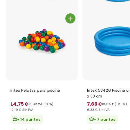
Intex Pelotas para piscina
Intex 58426 Piscina cr
x 33 cm
14
,75 €
7
,66 €
18
,05 €
(-18 %)
15
,64 €
(-51 %)
12
,19 €
Sin IVA
6
,33 €
Sin IVA
+ 14 puntos
+ 7 puntos