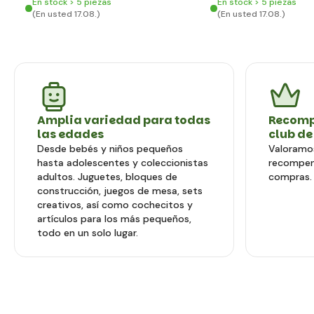
En stock > 5 piezas
En stock > 5 piezas
(En usted 17.08.)
(En usted 17.08.)
Amplia variedad para todas
Recomp
las edades
club de
Desde bebés y niños pequeños
Valoramos
hasta adolescentes y coleccionistas
recompen
adultos. Juguetes, bloques de
compras.
construcción, juegos de mesa, sets
creativos, así como cochecitos y
artículos para los más pequeños,
todo en un solo lugar.