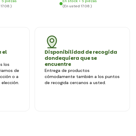
> 5 piezas
En stock > 5 piezas
17.08.)
(En usted 17.08.)
 el
Disponibilidad de recogida
dondequiera que se
encuentre
s los
viamos de
Entrega de productos
ección o a
cómodamente también a los puntos
 elección.
de recogida cercanos a usted.