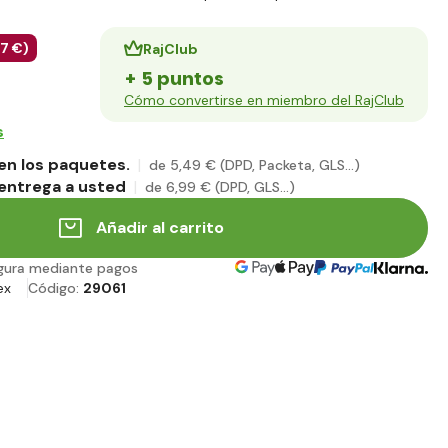
07 €
)
RajClub
+ 5 puntos
Cómo convertirse en miembro del RajClub
s
en los paquetes.
de 5
,49 €
(DPD, Packeta, GLS...)
entrega a usted
de 6
,99 €
(DPD, GLS...)
Añadir al carrito
gura mediante pagos
ex
Código:
29061