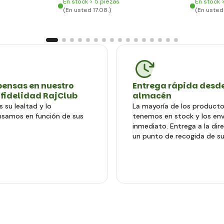
En stock > 5 piezas
En stock 
(En usted 17.08.)
(En usted 
ensas en nuestro
Entrega rápida desde
 fidelidad RajClub
almacén
 su lealtad y lo
La mayoría de los producto
samos en función de sus
tenemos en stock y los en
inmediato. Entrega a la dir
un punto de recogida de su