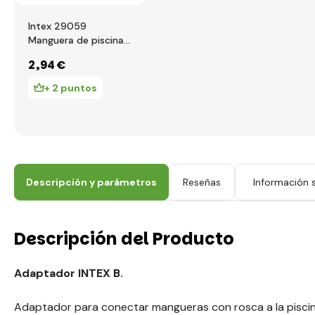
Intex 29059
Manguera de piscina
blanca 150 cm,
2
,94 €
diámetro 32 mm
+ 2 puntos
Descripción y parámetros
Reseñas
Información s
Descripción del Producto
Adaptador INTEX B.
Adaptador para conectar mangueras con rosca a la piscin