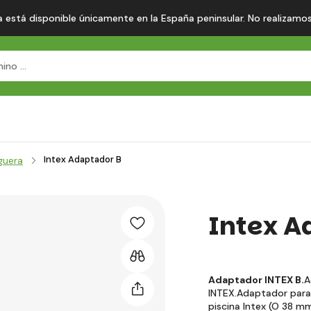
 está disponible únicamente en la España peninsular. No realizamos en
Intex Adaptador B
guera
Intex A
Adaptador INTEX B.
A
INTEX.Adaptador para 
piscina Intex (O 38 