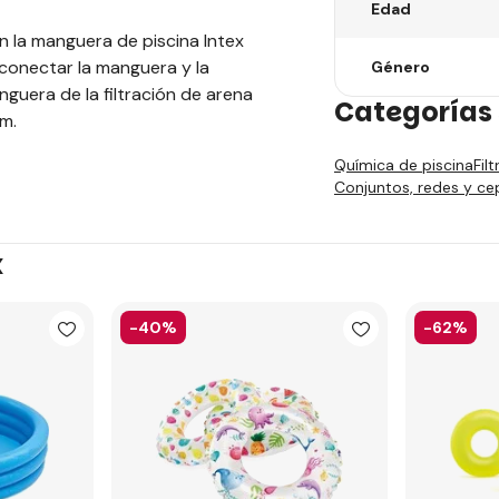
Edad
n la manguera de piscina Intex
 conectar la manguera y la
Género
nguera de la filtración de arena
Categorías 
m.
Química de piscina
Fil
Conjuntos, redes y cep
x
-40%
-62%