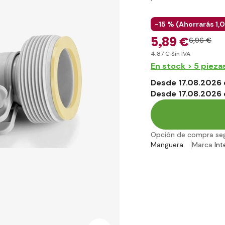
-15 % (
Ahorrarás
1
,
5
,89 €
6
,96 €
4
,87 €
Sin IVA
En stock > 5 pieza
Desde 17.08.2026 
Desde 17.08.2026 
Opción de compra se
Manguera
Marca
Int