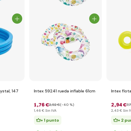
ystal, 147
Intex 59241 rueda inflable 61cm
Intex flo
1
,76 €
2
,94 €
2
,92 €
(-40 %)
7
,
1
,46 €
Sin IVA
2
,43 €
Sin I
+ 1 punto
+ 2 pu