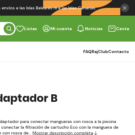
víos a las Islas Baleares ni a las Islas Canarias.
Listas
Mi cuenta
Noticias
Cesta
FAQ
RajClub
Contacto
daptador B
daptador para conectar mangueras con rosca a la piscina
conectar la filtración de cartucho Eco con la manguera de
mm con rosca de…
Mostrar descripción completa