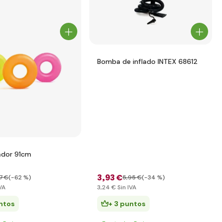
Bomba de inflado INTEX 68612
tador 91cm
3
,93 €
77 €
(-62 %)
5
,95 €
(-34 %)
VA
3
,24 €
Sin IVA
ntos
+ 3 puntos