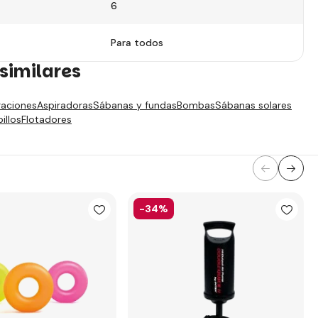
6
Para todos
similares
traciones
Aspiradoras
Sábanas y fundas
Bombas
Sábanas solares
illos
Flotadores
-34%