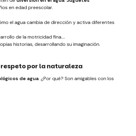
ruten de
diversión en el agua
.
Juguetes
ños en edad preescolar.
mo el agua cambia de dirección y activa diferentes
rrollo de la motricidad fina.
opias historias, desarrollando su imaginación.
 respeto por la naturaleza
ológicos de agua
. ¿Por qué? Son amigables con los