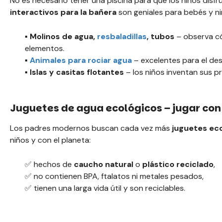
No es necesario tener una piscina para que los niños disf
interactivos para la bañera
son geniales para bebés y ni
▪️ Molinos de agua,
resbaladillas
, tubos
– observa có
elementos.
▪️
Animales para rociar agua
– excelentes para el desa
▪️ Islas y casitas flotantes
– los niños inventan sus pr
Juguetes de agua ecológicos – jugar con
Los padres modernos buscan cada vez más
juguetes ec
niños y con el planeta:
✅ hechos de
caucho natural
o
plástico reciclado
,
✅ no contienen BPA, ftalatos ni metales pesados,
✅ tienen una larga vida útil y son reciclables.