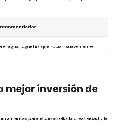
 recomendados
a el agua, juguetes que rocían suavemente
istolas, tubos y ventosas para la bañera
as, pistolas medianas, porterías deportivas
 mejor inversión de
randes, juegos competitivos en la piscina, redes
 voleibol
erramientas para el desarrollo, la creatividad y la
: