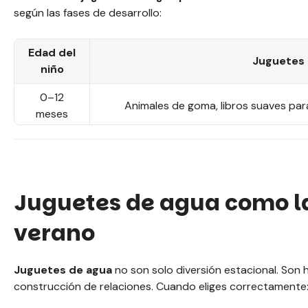
según las fases de desarrollo:
Edad del
Juguetes
niño
0–12
Animales de goma, libros suaves par
meses
1–3 años
Molinos, juegos de vertido, mini p
3–6 años
Animales inflables, islas interactiv
Juguetes de agua como la
Baloncesto en el agua, pistolas de agua g
6+ años
de
verano
Juguetes de agua
no son solo diversión estacional. Son h
construcción de relaciones. Cuando eliges correctamente