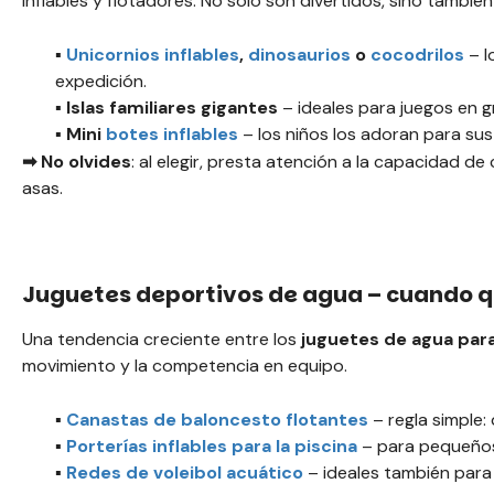
inflables y flotadores. No solo son divertidos, sino también
▪️
Unicornios inflables
,
dinosaurios
o
cocodrilos
– l
expedición.
▪️ Islas familiares gigantes
– ideales para juegos en gr
▪️ Mini
botes inflables
– los niños los adoran para sus
➡ No olvides
: al elegir, presta atención a la capacidad de
asas.
Juguetes deportivos de agua – cuando q
Una tendencia creciente entre los
juguetes de agua para
movimiento y la competencia en equipo.
▪️
Canastas de baloncesto flotantes
– regla simple:
▪️
Porterías inflables para la piscina
– para pequeños 
▪️
Redes de voleibol acuático
– ideales también para t