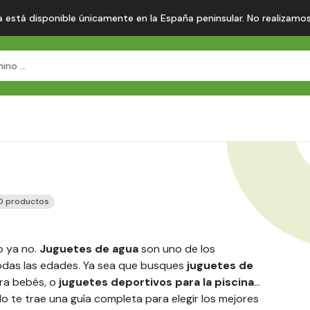
 está disponible únicamente en la España peninsular. No realizamos en
0 productos
o ya no.
Juguetes de agua
son uno de los
odas las edades. Ya sea que busques
juguetes de
ra bebés, o
juguetes deportivos para la piscina
lo te trae una guía completa para elegir los mejores