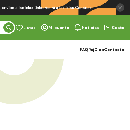
víos a las Islas Baleares ni a las Islas Canarias.
Listas
Mi cuenta
Noticias
Cesta
FAQ
RajClub
Contacto