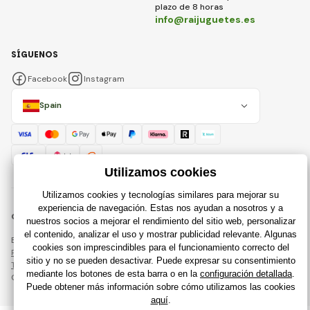
plazo de 8 horas
info@raijuguetes.es
SÍGUENOS
Facebook
Instagram
Spain
© 2018 - 2026 Raijuguetes.es, Todos los derechos reservados
Esta página está protegida por reCAPTCHA y se aplican
Política de privacidad
compañías de Google y su
Términos y condiciones
.
Creación de tiendas en línea eficientes desde
RIESENIA