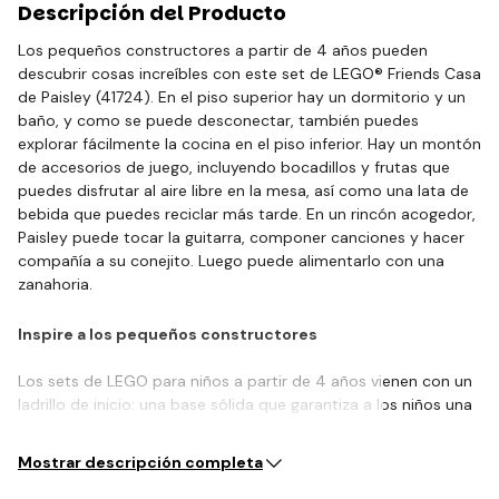
Descripción del Producto
Los pequeños constructores a partir de 4 años pueden
descubrir cosas increíbles con este set de LEGO® Friends Casa
de Paisley (41724). En el piso superior hay un dormitorio y un
baño, y como se puede desconectar, también puedes
explorar fácilmente la cocina en el piso inferior. Hay un montón
de accesorios de juego, incluyendo bocadillos y frutas que
puedes disfrutar al aire libre en la mesa, así como una lata de
bebida que puedes reciclar más tarde. En un rincón acogedor,
Paisley puede tocar la guitarra, componer canciones y hacer
compañía a su conejito. Luego puede alimentarlo con una
zanahoria.
Inspire a los pequeños constructores
Los sets de LEGO para niños a partir de 4 años vienen con un
ladrillo de inicio: una base sólida que garantiza a los niños una
experiencia de construcción…
Mostrar descripción completa