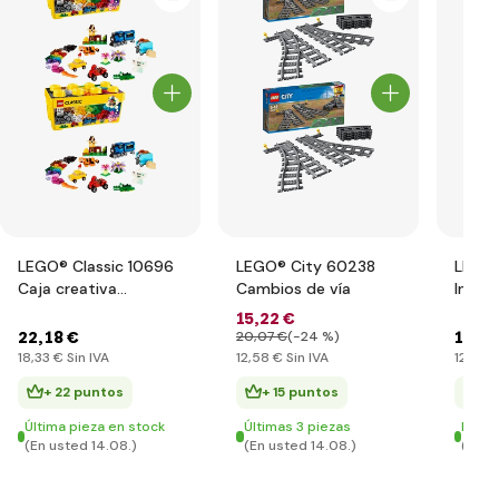
LEGO® Classic 10696
LEGO® City 60238
LEGO®
Caja creativa
Cambios de vía
Inter
mediana LEGO®
15
,22 €
22
,18 €
15
,05
20
,07 €
(-24 %)
18
,33 €
Sin IVA
12
,58 €
Sin IVA
12
,44 
+ 22 puntos
+ 15 puntos
+ 
Última pieza en stock
Últimas 3 piezas
En st
(En usted 14.08.)
(En usted 14.08.)
(En u