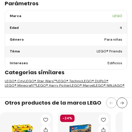
Parámetros
Marca
LEGO
Edad
4
Género
Para niñas
Téma
LEGO® Friends
Intereses
Edificios
Categorías similares
LEGO® City
LEGO® Star Wars™
LEGO® Technic
LEGO® DUPLO®
LEGO® Minecraft™
LEGO® Harry Potter
LEGO® Marvel
LEGO® NINJAGO®
Otros productos de la marca LEGO
-24%