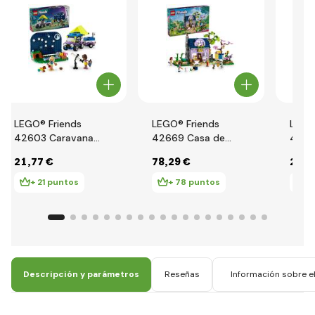
LEGO® Friends
LEGO® Friends
LEGO
42603 Caravana
42669 Casa de
42649
para observar
apicultores y jardín
Heart
21
,77 €
78
,29 €
22
,5
estrellas
de flores
+ 21 puntos
+ 78 puntos
+
Descripción y parámetros
Reseñas
Información sobre el