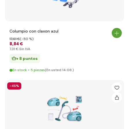
Columpio con claxon azul
17
,61 €
(-50 %)
8
,84 €
7
,31 €
Sin IVA
+ 8 puntos
En stock > 5 piezas
(En usted 14.08.)
-45%