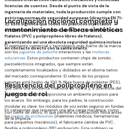
licencias de cuentos. Desde el punto de vista de la
ingeniería de materiales, toda la producción cumple con
estrictas normas de seguridad europeas (directiva EN 71-
Localización nacional completa y
3). Esto significa que todos los plásticos inyectados
mantenimiento de fibras sintéticas
utilizados en los productos son estrictamente libres de
ftalatos (PVC y polipropileno libres de ftalatos),
garantizando así una absoluta seguridad química incluso
El segmento comercial y tecnológico más fuerte de la marca
en contacto directo con la saliva infantil.
son los
juguetes de peluche
interactivos y las
muñecas
educativas
. Estos productos contienen chips de sonido
piezoeléctricos integrados, que siempre están
completamente localizados y doblados en el idioma nativo
del mercado correspondiente. El relleno de los propios
juguetes está hecho de 100 % fibra hueca de poliéster (PES),
Resistencia del polipropileno en
que tiene una excelente memoria de forma y, a diferencia del
juegos de rol
algodón natural, no proporciona un ambiente propicio para
los ácaros. Sin embargo, para los padres, la construcción
modular es clave: los módulos de voz están seguros en fundas
En categorías que requieren una alta carga mecánica, como
con cierre de velcro, lo que permite su extracción física antes
los
juegos de profesiones
(maletines médicos, herramientas
de la limpieza.
para pequeños mecánicos), el fabricante cambia de PVC
flexible a polipropileno (PP) endurecido. Este polímero se