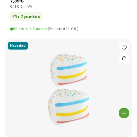
7
,39 €
6
,11 €
Sin IVA
+ 7 puntos
En stock > 5 piezas
(En usted 14.08.)
Novedad