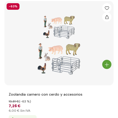
-63%
Zoolandia carnero con cerdo y accesorios
19
,81 €
(-63 %)
7
,26 €
6
,00 €
Sin IVA