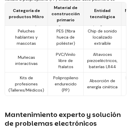
caracteriza por su extrema resistencia a la fatiga del material
Material de
Categoría de
Entidad
Ma
y a los impactos. Cuando un niño golpea con un martillo de
construcción
productos Mikro
tecnológica
plástico del taller Mikro, el polipropileno absorbe la energía
primario
cinética sin romperse en fragmentos afilados peligrosos.
Peluches
PES (fibra
Chip de sonido
La
hablantes y
hueca de
localizado
(
mascotas
poliéster)
extraíble
PVC/Vinilo
Altavoces
Muñecas
Ta
libre de
piezoeléctricos,
interactivas
c
ftalatos
baterías LR44
Kits de
Polipropileno
La
Absorción de
profesiones
endurecido
energía cinética
(Talleres/Médicos)
(PP)
Mantenimiento experto y solución
de problemas electrónicos