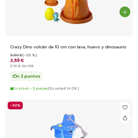
Crazy Dino volcán de 10 cm con lava, huevo y dinosaurio
5
,80 €
(-55 %)
2
,59 €
2
,14 €
Sin IVA
+ 2 puntos
En stock > 5 piezas
(En usted 14.08.)
-50%