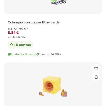
Columpio con claxon 18m+ verde
17
,61 €
(-50 %)
8
,84 €
7
,31 €
Sin IVA
+ 8 puntos
En stock > 5 piezas
(En usted 14.08.)