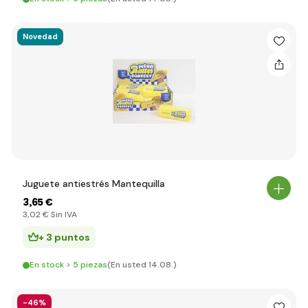
Novedad
Juguete antiestrés Mantequilla
3
,65 €
3
,02 €
Sin IVA
+ 3 puntos
En stock > 5 piezas
(En usted 14.08.)
-46%