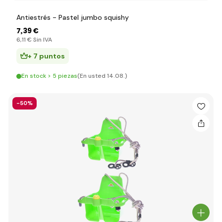
Antiestrés - Pastel jumbo squishy
7
,39 €
6
,11 €
Sin IVA
+ 7 puntos
En stock > 5 piezas
(En usted 14.08.)
-50%