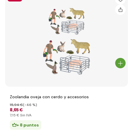
Zoolandia oveja con cerdo y accesorios
15
,94 €
(-46 %)
8
,65 €
7
,15 €
Sin IVA
+ 8 puntos