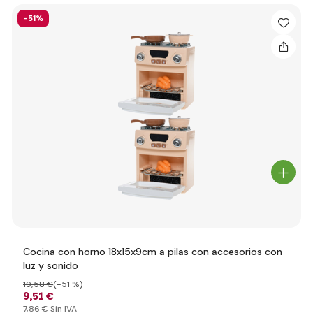
-51%
Cocina con horno 18x15x9cm a pilas con accesorios con
luz y sonido
19
,58 €
(-51 %)
9
,51 €
7
,86 €
Sin IVA