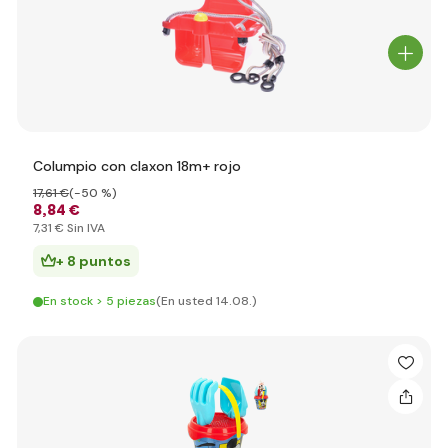
Columpio con claxon 18m+ rojo
17
,61 €
(-50 %)
8
,84 €
7
,31 €
Sin IVA
+ 8 puntos
En stock > 5 piezas
(En usted 14.08.)