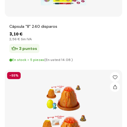
Cápsula "8" 240 disparos
3
,10 €
2
,56 €
Sin IVA
+ 3 puntos
En stock > 5 piezas
(En usted 14.08.)
-55%