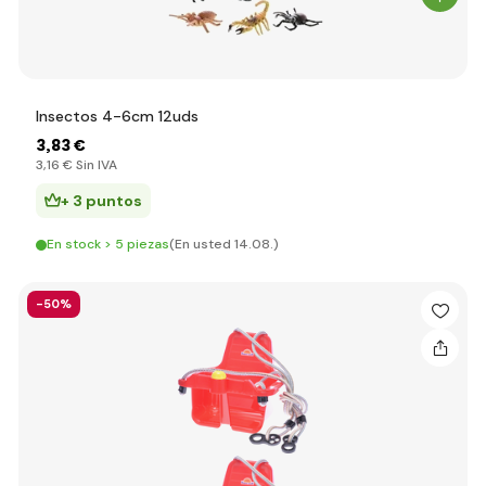
Insectos 4-6cm 12uds
3
,83 €
3
,16 €
Sin IVA
+ 3 puntos
En stock > 5 piezas
(En usted 14.08.)
-50%