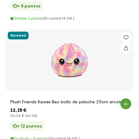
+ 9 puntos
Últimas 2 piezas
(En usted 14.08.)
Novedad
Plush Friends Kawaii Bao bollo de peluche 25cm arcoíris
12
,15 €
10
,04 €
Sin IVA
+ 12 puntos
En stock > 5 piezas
(En usted 14.08.)