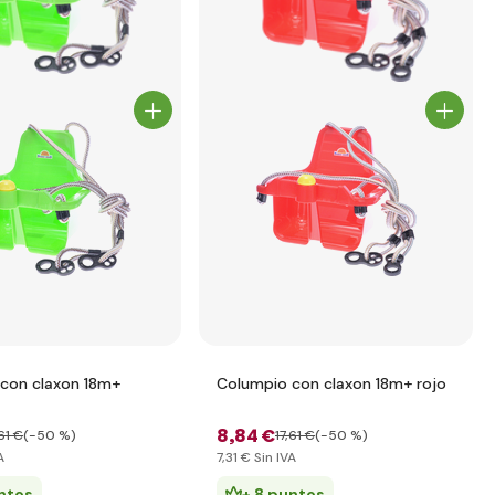
con claxon 18m+
Columpio con claxon 18m+ rojo
8
,84 €
61 €
(-50 %)
17
,61 €
(-50 %)
A
7
,31 €
Sin IVA
ntos
+ 8 puntos