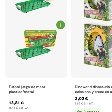
Fútbol juego de mesa
Dinoworld dinosaurio 
plástico/metal
eclosiona y crece en 
2
,02 €
13
,81 €
1
,67 €
Sin IVA
11
,41 €
Sin IVA
+ 2 puntos