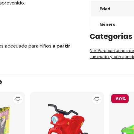
esprevenido.
Edad
Género
Categorías 
y es adecuado para niños
a partir
Nerf
Para cartuchos d
Iluminado y con sonid
o
-50%