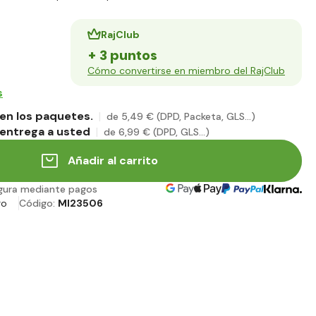
RajClub
+ 3 puntos
Cómo convertirse en miembro del RajClub
s
en los paquetes.
de 5
,49 €
(DPD, Packeta, GLS...)
entrega a usted
de 6
,99 €
(DPD, GLS...)
Añadir al carrito
gura mediante pagos
ro
Código:
MI23506