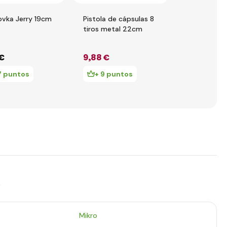
ovka Jerry 19cm
Pistola de cápsulas 8
Pistola de c
tiros metal 22cm
tiros metal
 €
9
,88 €
8
,42 €
7 puntos
+ 9 puntos
+ 8 pun
s
Mikro