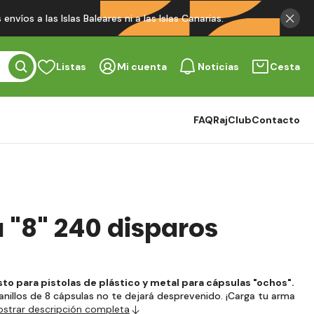
víos a las Islas Baleares ni a las Islas Canarias.
Listas
Mi cuenta
Noticias
Cesta
FAQ
RajClub
Contacto
 "8" 240 disparos
o para pistolas de plástico y metal para cápsulas "ochos".
nillos de 8 cápsulas no te dejará desprevenido. ¡Carga tu arma
strar descripción completa