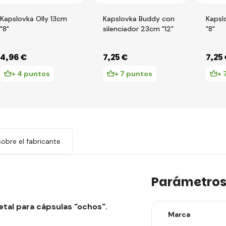
Kapslovka Olly 13cm
Kapslovka Buddy con
Kapsl
"8"
silenciador 23cm "12"
"8"
4
,96 €
7
,25 €
7
,25
+ 4 puntos
+ 7 puntos
+ 
obre el fabricante
Parámetro
tal para cápsulas "ochos".
Marca