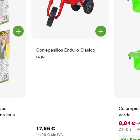
Correpasillos Enduro Clásico
rojo
que
Columpio 
una caja
verde
8
,84 €
17
,
17
,66 €
7
,31 €
Sin IV
14
,59 €
Sin IVA
+ 8 pu