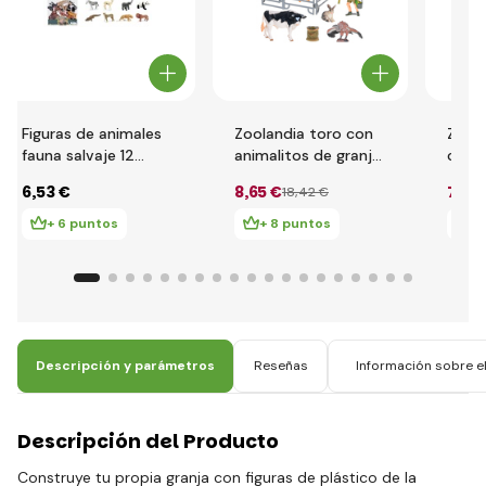
Figuras de animales
Zoolandia toro con
Zoola
fauna salvaje 12
animalitos de granja
con 
piezas set 10 cm
con accesorios
acces
6
,53 €
8
,65 €
7
,26
18
,42 €
+ 6 puntos
+ 8 puntos
+
Descripción y parámetros
Reseñas
Información sobre el
Descripción del Producto
Construye tu propia granja con figuras de plástico de la