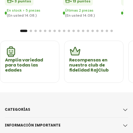
+ 3 puntos
+ 13 puntos
+ 
En stock > 5 piezas
Últimas 2 piezas
En st
(En usted 14.08.)
(En usted 14.08.)
(En u
Amplia variedad
Recompensas en
para todas las
nuestro club de
edades
fidelidad RajClub
CATEGORÍAS
INFORMACIÓN IMPORTANTE