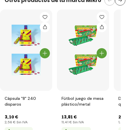
Otros productos de la marca Mikro
Cápsula "8" 240
Fútbol juego de mesa
Dinow
disparos
plástico/metal
que e
en un
3
,10 €
13
,81 €
2
,02 
2
,56 €
Sin IVA
11
,41 €
Sin IVA
1
,67 €
S