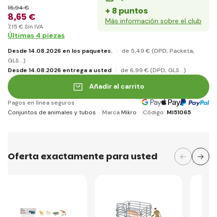
15
,94 €
+ 8 puntos
8
,65 €
Más información sobre el club
7
,15 €
Sin IVA
Últimas 4 piezas
Desde 14.08.2026 en los paquetes.
de 5
,49 €
(DPD, Packeta,
GLS...)
Desde 14.08.2026 entrega a usted
de 6
,99 €
(DPD, GLS...)
Añadir al carrito
Pagos en línea seguros
Conjuntos de animales y tubos
Marca
Mikro
Código:
MI51065
Oferta exactamente para usted