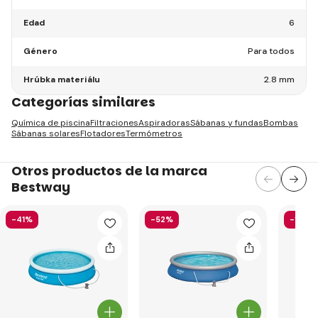
Edad
6
Género
Para todos
Hrúbka materiálu
2.8 mm
Categorías similares
Química de piscina
Filtraciones
Aspiradoras
Sábanas y fundas
Bombas
Sábanas solares
Flotadores
Termómetros
Otros productos de la marca
Bestway
-41%
-52%
-13%