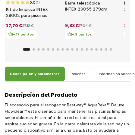
5.0
(1)
Barra telescópica
Red 
INTEX 29055 279cm
29051
Kit de limpieza INTEX
de pi
28002 para piscinas
17
,70 €
9
,83 €
3
,93
27
,12 €
17
,04 €
+ 17 puntos
+ 9 puntos
+
Descripción y parámetros
Reseñas
Información sobre el
Descripción del Producto
El accesorio para el recogedor Bestway® AquaRake™ Deluxe
Flowclear™ está diseñado para mantener las piscinas limpias
sin problemas. El tamaño de la red estable es ideal para
aspirar suciedad gruesa. En la parte delantera de la red hay un
pequeño dispositivo similar a una pala. Esto te ayudará a