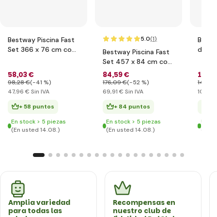
5.0
(1
)
Bestway Piscina Fast
Bestw
Set 366 x 76 cm con
de ar
Bestway Piscina Fast
filtración
Set 457 x 84 cm con
filtración
58
,03 €
84
,59 €
127
,8
98
,28 €
(-41 %)
176
,09 €
(-52 %)
146
,58
47
,96 €
Sin IVA
69
,91 €
Sin IVA
105
,68
+ 58 puntos
+ 84 puntos
+ 
En stock > 5 piezas
En stock > 5 piezas
Últim
(En usted 14.08.)
(En usted 14.08.)
(En u
Amplia variedad
Recompensas en
para todas las
nuestro club de