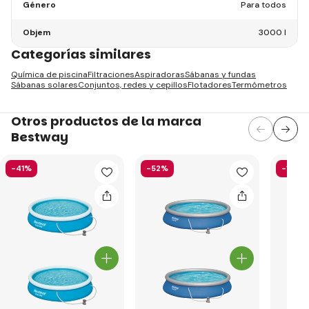
Género
Para todos
Objem
3000 l
Categorías similares
Química de piscina
Filtraciones
Aspiradoras
Sábanas y fundas
Sábanas solares
Conjuntos, redes y cepillos
Flotadores
Termómetros
Otros productos de la marca
Bestway
-41%
-52%
-13%