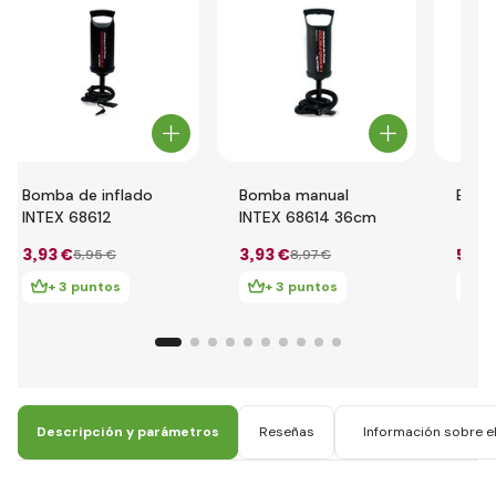
Bomba de inflado
Bomba manual
Bomba
INTEX 68612
INTEX 68614 36cm
3
,93 €
3
,93 €
5
,40
5
,95 €
8
,97 €
+ 3 puntos
+ 3 puntos
+ 
Descripción y parámetros
Reseñas
Información sobre el