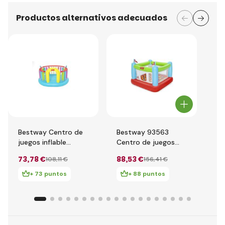
Productos alternativos adecuados
Bestway Centro de
Bestway 93563
Be
juegos inflable
Centro de juegos
Ce
Fisher-Price
inflable Fisher-Price
inf
73
,78 €
88
,53 €
49
108
,11 €
156
,41 €
Bouncetopia, 2,26 x
Cr
1,75 x 1,38m
x 1
+ 73 puntos
+ 88 puntos