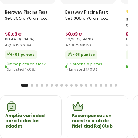
Bestway Piscina Fast
Bestway Piscina Fast
Set 305 x 76 cm con
Set 366 x 76 cm con
Bestw
filtración
filtración
Set 4
filtra
58
,03 €
58
,03 €
84
,5
88
,44 €
(-34 %)
98
,28 €
(-41 %)
176
,09
47
,96 €
Sin IVA
47
,96 €
Sin IVA
69
,91 
+ 58 puntos
+ 58 puntos
+ 
Última pieza en stock
En stock > 5 piezas
En st
(En usted 17.08.)
(En usted 17.08.)
(En u
Amplia variedad
Recompensas en
para todas las
nuestro club de
edades
fidelidad RajClub