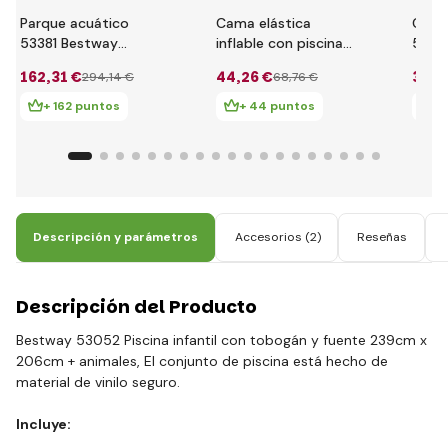
Parque acuático
Cama elástica
Cent
53381 Bestway
inflable con piscina
5306
H2OGO! 3.65m x
Bestway 52385
4.35m
162
,31 €
44
,26 €
34
,4
294
,14 €
68
,76 €
3.40m x 1.52m
2.39m x 1.42m x
1.17m
Beach Bounce
1.02m
Cent
+ 162 puntos
+ 44 puntos
+
Descripción y parámetros
Accesorios
(2)
Reseñas
Descripción del Producto
Bestway 53052 Piscina infantil con tobogán y fuente 239cm x
206cm + animales, El conjunto de piscina está hecho de
material de vinilo seguro.
Incluye: