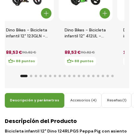
Dino Bikes - Bicicleta
Dino Bikes - Bicicleta
Dino 
infantil 12" 123GLN -
infantil 12" 412UL -
infant
rojo 2014
verde 2017
612G
202
88
,53 €
88
,53 €
103
,
110
,82 €
110
,82 €
+ 88 puntos
+ 88 puntos
+
Descripción y parámetros
Accesorios
(4)
Reseñas
(1)
Descripción del Producto
Bicicleta infantil
12"
Dino 124RLPGS Peppa Pig con asiento