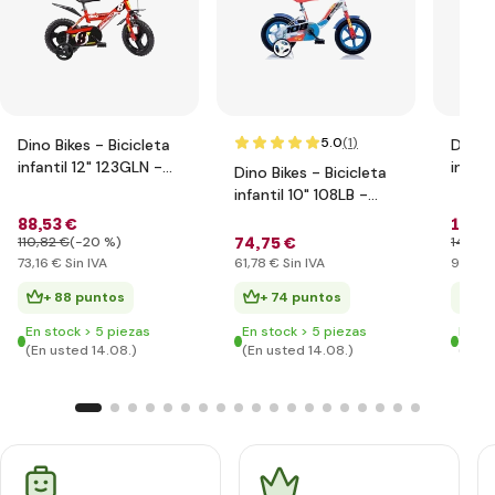
5.0
(1
)
Dino Bikes - Bicicleta
Dino B
infantil 12" 123GLN -
infant
Dino Bikes - Bicicleta
rojo 2014
rojo 
infantil 10" 108LB -
azul 2017
88
,53 €
114
,
74
,75 €
110
,82 €
(-20 %)
140
,0
73
,16 €
Sin IVA
61
,78 €
Sin IVA
94
,30
+ 88 puntos
+ 74 puntos
+ 
En stock > 5 piezas
En stock > 5 piezas
En st
(En usted 14.08.)
(En usted 14.08.)
(En u