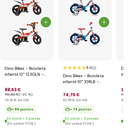
5.0
(1
)
Dino Bikes - Bicicleta
Dino B
infantil 12" 123GLN -
infant
Dino Bikes - Bicicleta
rojo 2014
rojo 
infantil 10" 108LB -
azul 2017
88
,53 €
114
,
74
,75 €
110
,82 €
(-20 %)
140
,0
73
,16 €
Sin IVA
61
,78 €
Sin IVA
94
,30
+ 88 puntos
+ 74 puntos
+ 
En stock > 5 piezas
En stock > 5 piezas
En st
(En usted 17.08.)
(En usted 17.08.)
(En u