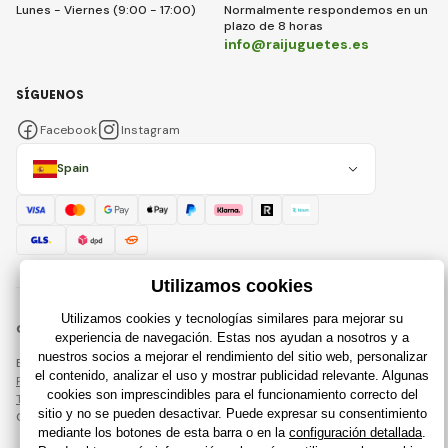
Lunes - Viernes (9:00 - 17:00)
Normalmente respondemos en un
plazo de 8 horas
info@raijuguetes.es
SÍGUENOS
Facebook
Instagram
Spain
© 2018 - 2026 Raijuguetes.es, Todos los derechos reservados
Esta página está protegida por reCAPTCHA y se aplican
Política de privacidad
compañías de Google y su
Términos y condiciones
.
Creación de tiendas en línea eficientes desde
RIESENIA