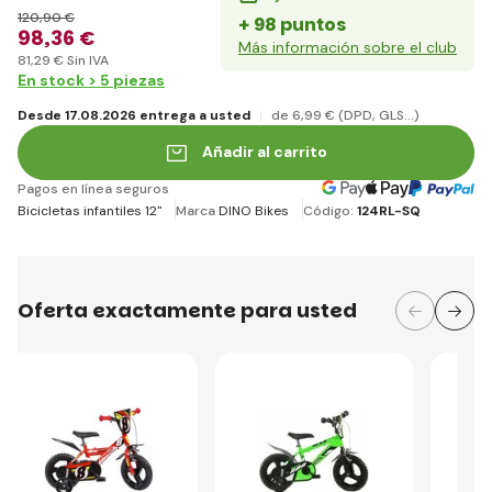
120
,90 €
+ 98 puntos
98
,36 €
Más información sobre el club
81
,29 €
Sin IVA
En stock > 5 piezas
Desde 17.08.2026 entrega a usted
de 6
,99 €
(DPD, GLS...)
Añadir al carrito
Pagos en línea seguros
Bicicletas infantiles 12"
Marca
DINO Bikes
Código:
124RL-SQ
Oferta exactamente para usted