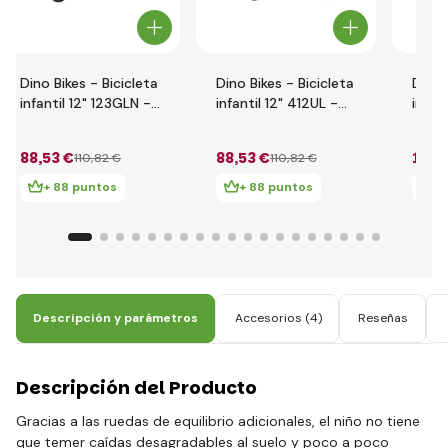
Dino Bikes - Bicicleta
Dino Bikes - Bicicleta
Dino 
infantil 12" 123GLN -
infantil 12" 412UL -
infant
rojo 2014
verde 2017
612G
202
88
,53 €
88
,53 €
103
,
110
,82 €
110
,82 €
+ 88 puntos
+ 88 puntos
+
Descripción y parámetros
Accesorios
(4)
Reseñas
Descripción del Producto
Gracias a las ruedas de equilibrio adicionales, el niño no tiene
que temer caídas desagradables al suelo y poco a poco